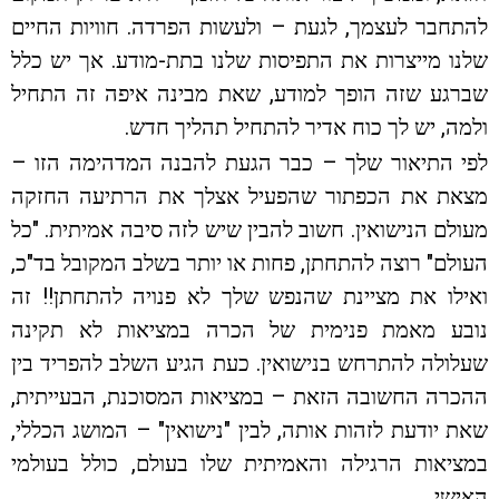
להתחבר לעצמך, לגעת – ולעשות הפרדה. חוויות החיים
שלנו מייצרות את התפיסות שלנו בתת-מודע. אך יש כלל
שברגע שזה הופך למודע, שאת מבינה איפה זה התחיל
ולמה, יש לך כוח אדיר להתחיל תהליך חדש.
לפי התיאור שלך – כבר הגעת להבנה המדהימה הזו –
מצאת את הכפתור שהפעיל אצלך את הרתיעה החזקה
מעולם הנישואין. חשוב להבין שיש לזה סיבה אמיתית. "כל
העולם" רוצה להתחתן, פחות או יותר בשלב המקובל בד"כ,
ואילו את מציינת שהנפש שלך לא פנויה להתחתן!! זה
נובע מאמת פנימית של הכרה במציאות לא תקינה
שעלולה להתרחש בנישואין. כעת הגיע השלב להפריד בין
ההכרה החשובה הזאת – במציאות המסוכנת, הבעייתית,
שאת יודעת לזהות אותה, לבין "נישואין" – המושג הכללי,
במציאות הרגילה והאמיתית שלו בעולם, כולל בעולמי
האישי.