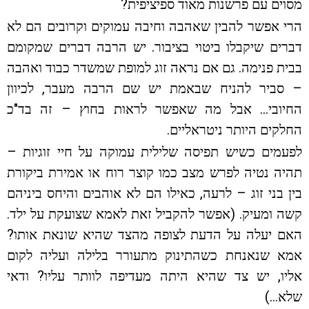
מסוים עם פרשנות מאוד ספיציפית?
הרי אפשר להבין שאהבה וחיבה עמוקים וקרובים הם לא
דברים שיקבלו ביטוי בציבור. יש הרבה דברים שמקומם
בבית פנימה. גם אם נראה זוג למופת שמשדר כבוד ואהבה
– סביר להניח שבאמת יש שם הרבה מעבר, לכיוון
החיובי… אבל מה שאפשר לראות בחוץ – זה בד"כ
החלקים היותר ניטראליים.
לפעמים כשיש תפיסה שלילית עמוקה על חיי זוגיות –
תהיה נטיה לפרש מצב כמו קוצר רוח או אמירת ביקורת
בין בני זוג – לרעה, כאילו הם לא אוהבים והיחס ביניהם
קשה ומעיק. (אפשר להקביל זאת לאמא שצועקת על ילד.
האם יעלה על הדעת לצופה מהצד שהיא שונאת אותו?
אמא שנאנחת כשהתינוק מתעורר בלילה ועליה לקום
אליו, יש צד שהיא היתה מעדיפה לוותר עליו? ודאי
שלא…)