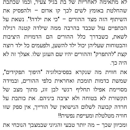
לא מתאימה לאחריות של בת בגיל צעיר, וכמו שכתבת
שהחלטת באומץ לשים לכך קו אדום – ולהפסיק את
השיתוף הזה מצד ההורים – "כי את ילדה!". נשאת על
הכתפיים עול שכבד בהרבה ממה שילדה קטנה רגילה
לשאת, כשבדרך כלל ההורים הם הדמויות היציבות
והבטוחות שעליהן יכול ילד להשען, ולפעמים כל ילד רוצה
קצת "להתפרק" וההורים יהיו שם העוגן שלו. אצלך זה לא
היה כך.
את חווית מה שנקרא בפסיכולוגיה "היפוך תפקידים",
שמשת כדמות תומכת ואחראית כלפי ההורים, ובמידה
מסויימת אפילו תחליף רגשי לבן זוג, מתוך מצב של
תקשורת לא בטוחה ולא יציבה ביניהם. את כותבת על
חרדה קבועה לשלום הנישואין של הורייך, אין ספק שזו
חוויה מטלטלת ומעייפת נפשית!!
ומכיוון שכך – מה יותר טבעי והגיוני שבמצבך הנוכחי את