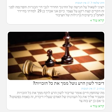
הרב שלמה ל.
אין תגובות
רצוני לשאול על הגישה של החינוך החרדי לגבי חיי הבגרות והפרנסה לפני
זה הקדים קצת רקע על עצמי. כיום אני אברך בן 29 למדתי בחיידר
לאחמ"כ בישיבות (רגילות של הציבור
קרא עוד »
דיבור לשון הרע נוטל ממך את כל הזכויות?
בניהו כ.
אין תגובות
מה שהחפץ חיים אומר שדיבור לשון הרע לוקח ממך את כל הזכויות
ומעביר אליך את כל העוונות של האדם שעליו דיברת, זה באמת כפשוטו?
כי אם כן יש בזה צד
קרא עוד »