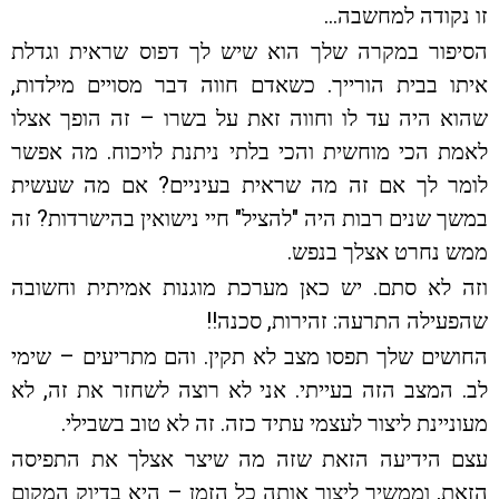
זו נקודה למחשבה…
הסיפור במקרה שלך הוא שיש לך דפוס שראית וגדלת
איתו בבית הורייך. כשאדם חווה דבר מסויים מילדות,
שהוא היה עד לו וחווה זאת על בשרו – זה הופך אצלו
לאמת הכי מוחשית והכי בלתי ניתנת לויכוח. מה אפשר
לומר לך אם זה מה שראית בעיניים? אם מה שעשית
במשך שנים רבות היה "להציל" חיי נישואין בהישרדות? זה
ממש נחרט אצלך בנפש.
וזה לא סתם. יש כאן מערכת מוגנות אמיתית וחשובה
שהפעילה התרעה: זהירות, סכנה!!
החושים שלך תפסו מצב לא תקין. והם מתריעים – שימי
לב. המצב הזה בעייתי. אני לא רוצה לשחזר את זה, לא
מעוניינת ליצור לעצמי עתיד כזה. זה לא טוב בשבילי.
עצם הידיעה הזאת שזה מה שיצר אצלך את התפיסה
הזאת, וממשיך ליצור אותה כל הזמן – היא בדיוק המקום