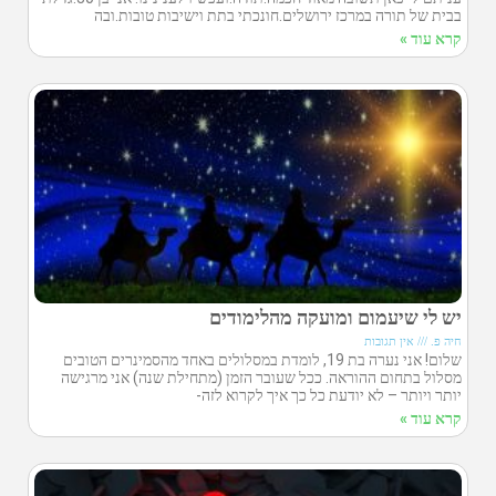
בבית של תורה במרכז ירושלים.חונכתי בתת וישיבות טובות.ובה
קרא עוד »
יש לי שיעמום ומועקה מהלימודים
חיה פ.
אין תגובות
שלום! אני נערה בת 19, לומדת במסלולים באחד מהסמינרים הטובים
מסלול בתחום ההוראה. ככל שעובר הזמן (מתחילת שנה) אני מרגישה
יותר ויותר – לא יודעת כל כך איך לקרוא לזה-
קרא עוד »