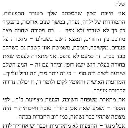
שלך.
אני חייבת לציין שהמכתב שלך מעורר התפעלות.
התמודדות של ילדה, נערה, במשך שנים ארוכות, בתפקיד
כל כך לא שגרתי ולא צפוי – בת מסורה שחווה מצב
מורכב בין ההורים, ונמצאת שם בשבילם – מגשרת על
פערים, מקשיבה, תומכת, משמשת אוזן קשבת גם כשהלב
כבד כבד… זה כמעט לא נתפס. אני מתארת לעצמי שאת
בחורה בעלת רגש יוצא דופן. וביחד עם זה – הגיע השלב
שידעת לשים לזה סוף – כי זה יותר מדי, וזה גדול עלייך…
המודעות האישית והאומץ לקום ולומר די, זו יכולת נדירה
לבחורה צעירה.
את מתארת משפחה חשובה, הצעות מצויינות ב"ה… לפי
הספר – נשמע שאת אכן בחורה טובה ואיכותית – היה
מצופה שתהיי כבר נשואה, כמו רוב החברות בכתה.
אבל מנגד – ההצעות לא מתקדמות, וכבר יש אחרייך לחץ