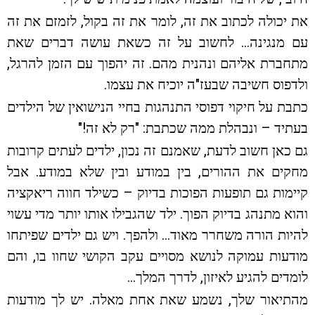
את יכולה לכתוב את זה, לומר את זה בקול, לזמזם את זה
עם מנגינה… לחשוב על זה כשאת עושה דברים שאת
מתחברת אליהם ונהנית מהם. זה יהפוך עם הזמן להרגל,
ולדפוס חשיבה שבעז"ה יוכיח את עצמו.
כתבת על חיקוי דפוסי התנהגות בחיי הנישואין של הילדים
בעתיד – ונבהלת ממה שכתבת: "רק לא זה!"
גם כאן חשוב לדעת, שאמנם זה נכון, ילדים לעתים קרובות
מחקים את ההורים, בין במודע ובין שלא במודע. אבל
קיימות גם תופעות הפוכות בדיוק – כשילד חווה ריאקציה
והוא מתנהג בדיוק הפוך. ילד שהגבילו אותו יותר מדי עשוי
להיות הורה משחרר מאוד… ולהפך. ויש גם ילדים שפיתחו
מודעות עמוקה לנושא מסויים עקב הקושי שחוו בו, והם
לומדים להגיע לאיזון, לדרך המלך…
מהתיאור שלך, נשמע שאת אחת מאלה. יש לך מודעות