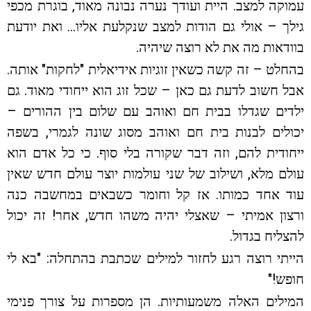
עמוקה למצב. היית ועודך נערה נבונה מאוד, בוגרת מכפי
גילך – אולי גם הודות למצב שנקלעת אליו… ואת יודעת
בוודאות מה את לא רוצה שיהיה.
בהחלט – זה קשה כשאין זוגיות אידיאלית "לחקות" אותה.
אבל חשוב לדעת גם כאן – שכל זוג הוא ייחודי מאוד. גם
ילדים שגדלו בבית חם ואוהב עם שלום בין ההורים –
יכולים לבנות בית חם ואוהב מסוג שונה לגמרי, בשפה
ייחודית להם, וזה דבר שקורה בלי סוף. כי כל אדם הוא
עולם מלא, ושילוב של שני עולמות יוצר עולם חדש שאין
עוד אחד כמותו. אז קל וחומר כשבאים במחשבה כנה
ורצון אמיתי – שאצלי יהיה משהו חדש, אחר! זה יכול
להצליח בגדול.
הייתי רוצה רגע לחזור למילים שכתבת בהתחלה: "בא לי
חופש!"
המילים האלה משמעותיות. הן מספרות על צורך פנימי