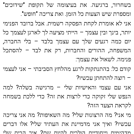
בשחרור, ברגיעה. את בעיצומה של תקופת "שידוכים"
ומספרת שיש הצעות כל הזמן. ואת צריכה "חופש".
אני לא אומרת לקחת הפסקה רשמית. אבל ברובד הפנימי
יותר, בינך ובין עצמך – הייתי מציעה לך לארגן לעצמך כל
יום כמה רגעים שלך עם עצמך בלבד – בלי החברה,
המשפחה, ההורים והחברות, רק את לבד – להסתכל
פנימה. לשאול את עצמך:
קודם כל: בהתנתקות לרגע מהלחץ הסביבתי – אני לעצמי
– רוצה להתחתן עכשיו?
אני עם עצמי והאישיות שלי – מרגישה בשלה? למה
הנפש שלי זקוקה כדי לרצות את זה? כדי ללכת בשמחה
לקראת הצעד הזה?
מי אני? מה הרצונות שלי? מה השאיפות? מה אני צריכה
עכשיו? ואיך אני מדמיינת את העתיד שלי? אלו דברים
מדהימים וייחודיים הולכים להיות שם? איך הבית שלי