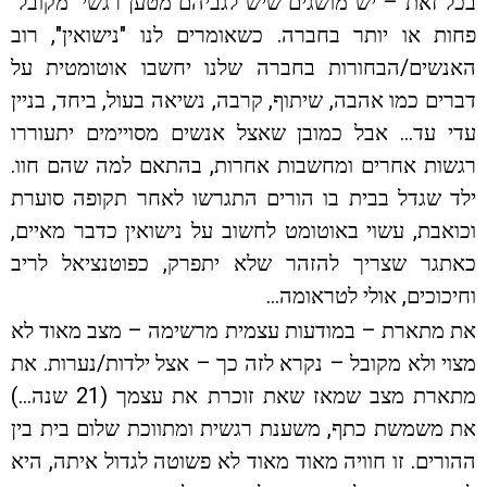
בכל זאת – יש מושגים שיש לגביהם מטען רגשי "מקובל"
פחות או יותר בחברה. כשאומרים לנו "נישואין", רוב
האנשים/הבחורות בחברה שלנו יחשבו אוטומטית על
דברים כמו אהבה, שיתוף, קרבה, נשיאה בעול, ביחד, בניין
עדי עד… אבל כמובן שאצל אנשים מסויימים יתעוררו
רגשות אחרים ומחשבות אחרות, בהתאם למה שהם חוו.
ילד שגדל בבית בו הורים התגרשו לאחר תקופה סוערת
וכואבת, עשוי באוטומט לחשוב על נישואין כדבר מאיים,
כאתגר שצריך להזהר שלא יתפרק, כפוטנציאל לריב
וחיכוכים, אולי לטראומה…
את מתארת – במודעות עצמית מרשימה – מצב מאוד לא
מצוי ולא מקובל – נקרא לזה כך – אצל ילדות/נערות. את
מתארת מצב שמאז שאת זוכרת את עצמך (21 שנה…)
את משמשת כתף, משענת רגשית ומתווכת שלום בית בין
ההורים. זו חוויה מאוד מאוד לא פשוטה לגדול איתה, היא