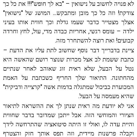
לא פנויה לחשוב על נישואין – "בא לך חופש"!!! את כל כך
צודקת! וזה כל כך מובן ומתבקש… המושג של "נישואין"
אצלך מצטייר כדבר שעמו גדלת וכך חווית אותו בעיני
ילדה – עומס רגשי, אחריות כבדה מדי, עול, לחץ וחרדה
קבועים! ואת רוצה להשתחרר מזה.
ציינת בדברייך דבר נוסף שחשוב לתת עליו את הדעת –
כתבת ששמת לב אצל מכרות שנוצר רושם שהאשה היא
נטל על הבעל, שלא ראית זוג שאוהב לאחר שנתיים
מהחתונה. התיאור שלך החריף כשכתבת על האמת
המכוערת כביכול שמתגלה בדמות אשה "קרצייה ודביקית"
שהיא מעמסה על הבעל.
אני לא יודעת מה ראית שנתן לך את ההשראה לתיאור
הציורי והמוחשי הזה. אבל ייתכן שמדובר בדבר שחווית
והיית עדה לו, ואולי זו היתה סיטואציה שהתרחשה לידך
וקבלה פרשנות מיידית, וזה תפס אותך חזק והצטרף