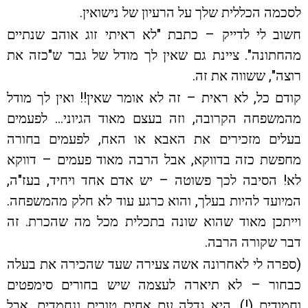
לסכמה הכללית שלך על הרעיון של נישואין.
חשוב לי לדייק – כתבת "לא ראיתי זוג אוהב שנתיים
מהחתונה". ציינת גם שאין לך מודל של גבר ש"כזה את
רוצה", ששווה את זה.
קודם כל, לא ראית – זה לא אומר שאין!! ואין לך מודל
מהמשפחה הקרובה, וזה בעצם מאוד הגיוני… לפעמים
בעלים מזכירים את האבא או האח, לפעמים בחורה
מחפשת כזה בדווקא, אבל הרבה מאוד פעמים – דווקא
לא! הסיבה לכך פשוטה – יש אדם אחד ויחיד, בעז"ה,
המיועד להיות בעלך, והוא כרגע עוד לא חלק מהמשפחה.
וייתכן מאוד שהוא שונה בתכלית מכל מה שהכרת. זה
דבר שקורה הרבה.
(ספרה לי לאחרונה אשה צעירה שעד שהכירה את בעלה
כבחור – לא תיארה לעצמה שיש בחורים סימפטים
וחמודים (!). היא גדלה עם אחים טובים ונחמדים, אבל