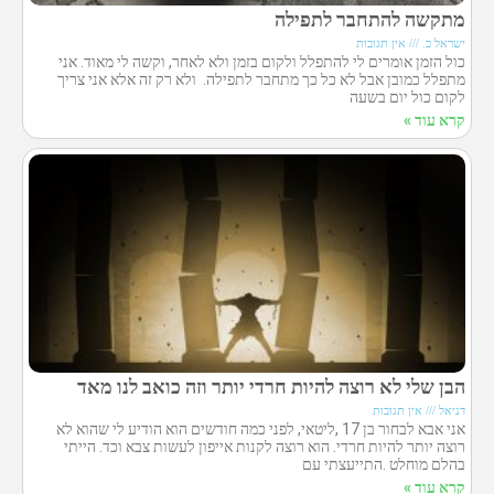
מתקשה להתחבר לתפילה
ישראל כ.
אין תגובות
כול הזמן אומרים לי להתפלל ולקום בזמן ולא לאחר, וקשה לי מאוד. אני
מתפלל כמובן אבל לא כל כך מתחבר לתפילה. ולא רק זה אלא אני צריך
לקום כול יום בשעה
קרא עוד »
הבן שלי לא רוצה להיות חרדי יותר וזה כואב לנו מאד
דניאל
אין תגובות
אני אבא לבחור בן 17 ,ליטאי, לפני כמה חודשים הוא הודיע לי שהוא לא
רוצה יותר להיות חרדי. הוא רוצה לקנות אייפון לעשות צבא וכד. הייתי
בהלם מוחלט .התייעצתי עם
קרא עוד »