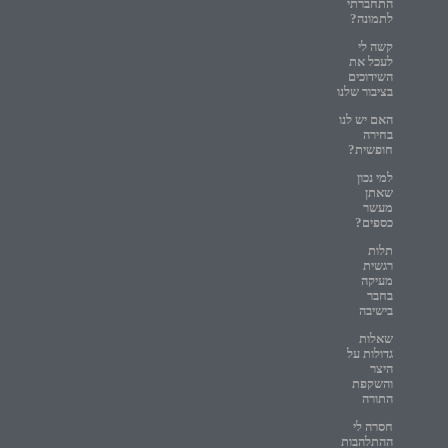
התחברתי
לתמונה?
קשה לי
לעכל את
השידוכים
בציבור שלנו
האם יש לנו
בחירה
חופשית?
למי נכון
שאתן
מעשר
כספים?
תלות
רגשית
מעיקה
בחבר
בישיבה
שאלות
גדולות על
היצר
והשקפת
התורה
חסרה לי
ההתלהבות