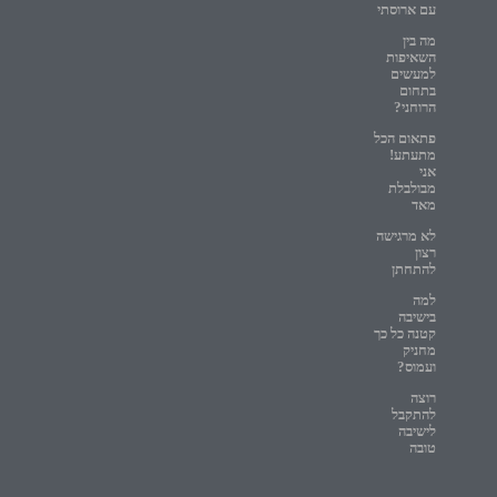
עם ארוסתי
מה בין
השאיפות
למעשים
בתחום
הרוחני?
פתאום הכל
מתעתע!
אני
מבולבלת
מאד
לא מרגישה
רצון
להתחתן
למה
בישיבה
קטנה כל כך
מחניק
ועמוס?
רוצה
להתקבל
לישיבה
טובה