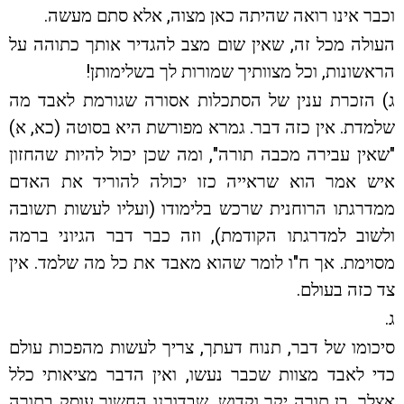
וכבר אינו רואה שהיתה כאן מצוה, אלא סתם מעשה.
העולה מכל זה, שאין שום מצב להגדיר אותך כתוהה על
הראשונות, וכל מצוותיך שמורות לך בשלימותן!
ג) הזכרת ענין של הסתכלות אסורה שגורמת לאבד מה
שלמדת. אין כזה דבר. גמרא מפורשת היא בסוטה (כא, א)
"שאין עבירה מכבה תורה", ומה שכן יכול להיות שהחזון
איש אמר הוא שראייה כזו יכולה להוריד את האדם
ממדרגתו הרוחנית שרכש בלימודו (ועליו לעשות תשובה
ולשוב למדרגתו הקודמת), וזה כבר דבר הגיוני ברמה
מסוימת. אך ח"ו לומר שהוא מאבד את כל מה שלמד. אין
צד כזה בעולם.
ג.
סיכומו של דבר, תנוח דעתך, צריך לעשות מהפכות עולם
כדי לאבד מצוות שכבר נעשו, ואין הדבר מציאותי כלל
אצלך, בן תורה יקר וקדוש, שבדורנו החשוך עוסק בתורה