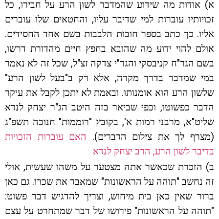
א) אודות מה שידוע שהמדבר לשון הרע על חבירו, כל
זכויותיו עוברות למי שדיבר עליו, והחטאים שלו עוברים
אליו. כך כתב בספר חובות הלבבות בשם אחד החסידים.
אולם להוי ידוע מה שהובא בחפץ חיים מהדורת דרשו,
בשם הגר"ח קניבסקי והגר"י צדקה זצ"ל, שכל זה לא נאמר
במי שמדבר בדרך מקרה, אלא רק ב"בעל לשון הרע"
שלשון הרע הוא אומנותו. ובאמת לא יתכן לקבל את עיקר
הדבר כפשוטו, וכפי שביאר בזה היטב הג"ר יצחק לנדא
שליט"א, מרבני רמות א', בקובץ "רוממות" חנוכה תשפ"ג
(מצרף לך את צילום הדברים).
האם עוברות הזכויות
בדיבר לשון הרע, הרב יצחק לנדא
ב) הזכרת שכאשר אתה מצטער על משהו שעשית, אולי
זה נחשב "תוהה על הראשונות" שמאבד את שכרו. גם כאן
ברור שאין כאן בית מיחוש, וצריך להדגיש דבר פשוט:
"תוהה על הראשונות" פירושו של דבר שמתחרט על עצם