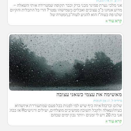
חיה פ.
אין תגובות
אני מלכי נערת סמינר מבני ברק וכבר תקופה שמטרידה אותי השאלה –
מדוע אנחנו כ"כ עצובים ואבלים כשמישהו נפטר? הרי כל התכלית והקיום
שלנו פה בעוה"ז הוא להגיע לעוה"ב,המטרה של
קרא עוד »
מאשימה את עצמי כשאני עצובה
ברוריה ל.
אין תגובות
שלום וברכה! איזה כיף שיש למי לפנות בכל פעם שמתעוררת איזשהיא
בעיה/שאלה ולקבל תשובה ממשיבים מוצלחים, יעילים ורגישים!!! אז ככה:
אני בת 20 ויש לי זמנים -יותר נכון ימים שבהם
קרא עוד »