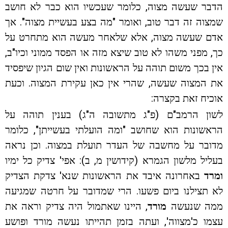
הדבר שעשה מצוה, כלומר שעכשיו הוא כבר לא חושב
שמצוה זה דבר טוב, ואומר "מה בצע בעשיית מצוה". אך
אדם שעשה מצוה, אלא שלאחר מעשה הוא מתחרט על
כך, מפני משהו לא טוב שיצא מזה או הפסד ממוני וכיו"ב,
אין בכך משום תוהה על הראשונות ואין שום הגיון שיפסיד
את המצוה שעשה, שהרי אין כאן עקירת המצוה. וכעת
אוכיח זאת בקצרה:
לשון הרמב"ם (פ"ג מתשובה ה"ג) בענין תוהה על
הראשונות הוא שחושב "ומה הועלתי בעשייתן", כלומר
מדובר על מחשבה של העדר תועלת במצוה. וכן נראה
בעליל מלשון הגמרא (קידושין מ, ב): אפי' צדיק כל ימיו
ומרד
באחרונה איבד את הראשונות שנא' צדקת הצדיק
לא תצילנו ביום פשעו. הרי שמדובר על חרטה שמגיעה
ממה שנעשה
מורד
, היינו שאתמול היה צדיק וראה את
עצמו כ'מצווה', ועתה בזמן תהייתו נעשה מורד ופושע