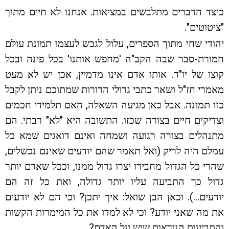
כיצד הדברים מתלבשים במציאות. אנחנו לא חיים מתוך
"ציטוטים".
יהודי שחי מתוך הספרים, עלול לגבש לעצמו תמונת עולם
חמורת-סבר שבה הקב"ה 'מחפש אותנו' בכל פינה ובכל
קוצו של יו"ד. אותו אדם אינו מדמיין, אכן יש לא מעט
מאמרי חז"ל ושאר כתבי גדולי הדורות שמתוכם ניתן לקבל
כזו תמונה. אבל כאן מגיעה השאלה, האם תלמידי חכמים
וצדיקים חיים בצורה שכזו. התשובה היא "לא" רבתי. הם
מתנהלים בצורה רגועה ושמחה ואינם דואגים שמא כל
עמלם היה לריק (ואל תאמר שהם יודעים שאינם נכשלים,
שהרי כל הגדול מחבירו יצרו גדול ממנו, וככל שאדם יותר
גדול כך התביעה עליו יותר גדולה, ואת כל זה הם
יודעים…). וכאן הבן שואל: איך יתכן? וכי הם לא יודעים
את מה שאני יודע? וכי לא למדו את כל המימרות הקשות
והתביעות הנוראות שיש על האדם?