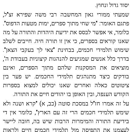
יסוד גדול ונחוץ.
שמעתי ממורי גאון המחשבה רבי משה שפירא זצ"ל,
פתגם האומר: "מי שחי מתוך ספרים, ימות מטעות הדפוס".
כלומר, אי אפשר לבסס את ידיעת היהדות והתורה על מה
שאנו קוראים בספרים, כי אין זו תורה חיה. חייבים לשלב
שימוש תלמידי חכמים, בבחינת "צאי לך בעקבי הצאן".
בדרך כלל אנשים שמגיעים להנהגות קיצוניות בעבודת ה',
מוציאים את המסקנות שלהם מתוך הספרים, ואינם
בודקים כיצד מתנהגים תלמידי החכמים. יש פער בין
ציטוטים כאלה ואחרים שאנו יכולים למצוא בספרות
הקודש הענפה, ובין האופן בו יהודים חיים את התורה.
על זה אמרו חז"ל במסכת סוטה (כב, א) "קרא ושנה ולא
שימש תלמידי חכמים הרי זה עם הארץ", כלומר אין די
בידיעת התורה והמימרות הרבות שיש בה, חובה ליישר
לעצמנו את התפיסה מול תלמידי חכמים חיים ולראות