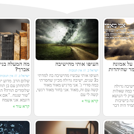
על אמונה
העיפו אותי מהישיבה
מה המעלה בניש
מר שהיהדות
אברך?
ישראל כ.
אין תגובות
העיפו אותי עכשיו מהישיבה בה למדתי
ישראל כ.
אין תגובות
כ3 שנים, ישיבה גדולה מכיון שחסרתי
שלום הרב. מדוע י
כמה סדרי ג'. אני מרגיש מאוד מאוד
להתחתן עם בן תור
ישיבה גדולה
קשה עם זה, מאוד. אני בחור מאוד רגשי,
שלומדים תורה? הרי
י כמה שאלות
קשה לי עם
"שור שנגח…" אם אי
תמיד הציק לי הנושא
דוגמא. אני אשמח
נה בישיבות
קרא עוד »
תמיד היה דבר
קרא עוד »