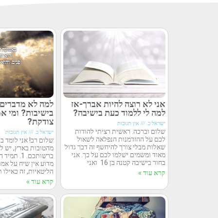
אני לא רוצה להיות אברך-אז
למה לא מדברים 
למה לי ללמוד כעת בישיבה?
בישיבות? ומי א
צודקת?
ישראל כ.
אין תגובות
שלום וברכה. ראשית רציתי להודות
ישראל כ.
אין תגובות
לכם על ההזדמנות הנפלאה לשאול
שלום רב! אני לומד ב
שאלות מבלי צורך להיחשף זה דבר גדול
מהטובות בארץ, יש ל
מאוד ומשמים ישלמו לכם על כך. אני
ברשותכם. 1. 
בחור בישיבה קטנה בן 16 ואני
מדוע אין שיח על אמו
הליטאיות, זה כאילו 
קרא עוד »
קרא עוד »