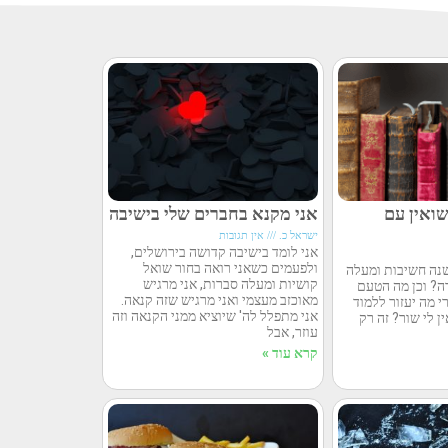
ואין עם
אני מקנא בחברים שלי בישיבה
ישראל כ.
אין תגובות
אני לומד בישיבה קדושה בירושלים,
ולפעמים כשאני רואה בחור שואל
שנה חשיבות ומעלה
קושיות ומעלה סברות, אני מרגיש
ה? וכן מה הטעם
מאוכזב מעצמי ואני מרגיש שזה קנאה.
 מה יעזור ללמוד
אני מתפלל לה' שיוציא ממני הקנאה וזה
ן לי שור? זה רק
עוזר, אבל
קרא עוד »