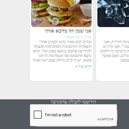
אני שמן וזה מדכא אותי
אלי ה.
אין תגובות
יבה חרדית, ואני
שלום לכם מאוד נהנה לעקוב אחרי
ר", ואני מרגיש
השאלות והתשובות המחכימות אשמח
 בישיבה זה לחמם
להתייעץ אתכם בנושא כאוב שלי. והוא
 כלום, האם אפשר
נושא ההשמנה אני אנסח את זה הכי
ממצב
פשוט. יש לי כרס גדולה שמביישת אותי
קרא עוד »
הירשמו לקבלת עדכונים!