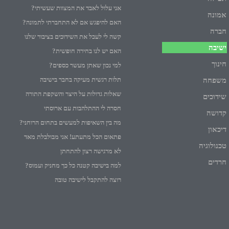
אני עלול לאבד את המצוות שעשיתי?
אמונה
האם להיפגש אם לא התחברתי לתמונה?
חברה
קשה לי לעכל את השידוכים בציבור שלנו
ישיבה
האם יש לנו בחירה חופשית?
חינוך
למי נכון שאתן מעשר כספים?
תלות רגשית מעיקה בחבר בישיבה
משפחה
שאלות גדולות על היצר והשקפת התורה
שידוכים
חסרה לי ההתלהבות עם ארוסתי
קדושה
מה בין השאיפות למעשים בתחום הרוחני?
דיכאון
פתאום הכל מתעתע! אני מבולבלת מאד
טכנולוגיה
לא מרגישה רצון להתחתן
חרדים
למה בישיבה קטנה כל כך מחניק ועמוס?
רוצה להתקבל לישיבה טובה