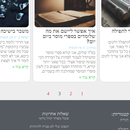
לתפילה
איך אפשר ליישם את מה
משבר בישיבה
שלומדים בספרי מוסר ביום
ישראל כ.
אין תגובות
יום?
להתפלל ולקום
אני חרדי ולומד ביש
לי מאוד. אני
עכשיו בתקופת "משב
בניהו כ.
אין תגובות
 כל כך מתחבר
שכל מה שאני עושה
בס"ד שלום, אני קורא ספרי מוסר
לא אני צריך לקום
כיסא, אני לא לומד
ומשתדל לעבוד לפחות על המידה הכי
לומר לי איך לצאת 
טעונה שיפור אצלי. ככל שאני יותר
קורא, די מתחדד הפער העצום בין לשון
קרא עוד »
סופרי המוסר שמהלכת לה בשמיים,
קרא עוד »
4
3
2
1
שאלות אחרונות:
קטגוריות:
סובל מפחד קהל נוראי
תורה
הנפש שלי לא פנויה להתחתן
תפילה