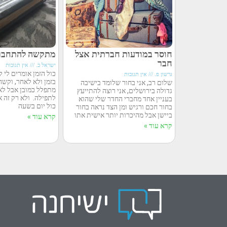
חוסר במודעות חברתית אצל
מתקשה להתחבר 
חבר
ישראל כ.
אין תגובות
כול הזמן אומרים לי 
גרשון פ.
אין תגובות
בזמן ולא לאחר, וקשה 
שלום רב, אני בחור שלומד בישיבה
מתפלל כמובן אבל לא
גדולה בירושלים, אני רוצה להתייעץ
לתפילה. ולא רק זה א
בעניין אחד מחברי החדר שלי שהוא
כול יום בשעה
בחור חכם ורגיש ומן הצד נראה בחור
ביישן אבל מהיכרות יותר אישית אתו
קרא עוד »
קרא עוד »