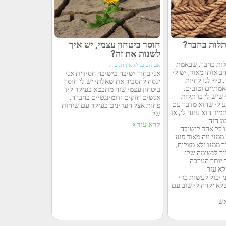
תלות בחבר?
חוסר ביטחון עצמי, יש איך
לשנות את זה?
לות בחבר, שבאמת
אברהם ב.
אין תגובות
הב אותו מאוד, יש לי
אני בחור ישיבה בישיבה חסידית אני
 כיף לנו להיות
ינסה להסביר את שאלתי יש לי חוסר
מתיים וטובים.
ביטחון עצמי שזה מתבטא בעיקר ליד
 שיש לי בו תלות
אנשים חזקים ודומיננטיים בחברה,
ע לי שהוא מדבר עם
פחות אצל העדינים בעיקר עם שיחות
יד הוא עונה לי, או
של
ג הזה.
קרא עוד »
 כל אחד לישיבה
מני וזה מאוד פגע.
ממנו ולא מצליח,
ויר לנשימה שלי.
ך יותר הערכה
א עזר.
 יכול לעשות כדי
לא יקרה לי שוב עם
אש