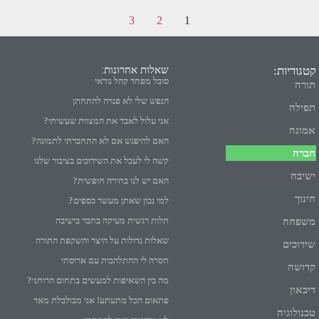
3
2
1
שאלות אחרונות:
קטגוריות:
סובל מפחד קהל נוראי
תורה
הנפש שלי לא פנויה להתחתן
תפילה
אני עלול לאבד את המצוות שעשיתי?
אמונה
האם להיפגש אם לא התחברתי לתמונה?
חברה
קשה לי לעכל את השידוכים בציבור שלנו
ישיבה
האם יש לנו בחירה חופשית?
חינוך
למי נכון שאתן מעשר כספים?
תלות רגשית מעיקה בחבר בישיבה
משפחה
שאלות גדולות על היצר והשקפת התורה
שידוכים
חסרה לי ההתלהבות עם ארוסתי
קדושה
מה בין השאיפות למעשים בתחום הרוחני?
דיכאון
פתאום הכל מתעתע! אני מבולבלת מאד
טכנולוגיה