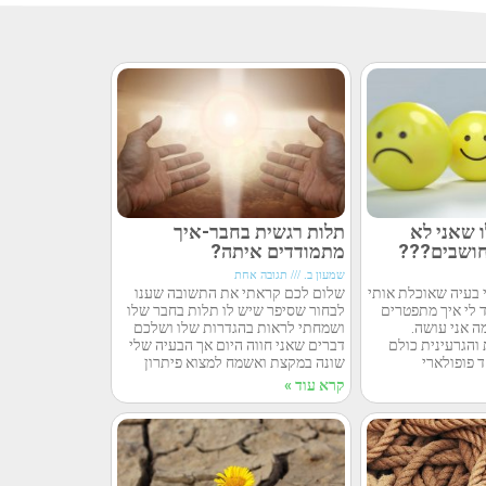
ו שאני לא
תלות רגשית בחבר-איך
חושבים???
מתמודדים איתה?
שמעון ב.
תגובה אחת
 בעיה שאוכלת אותי
שלום לכם קראתי את התשובה שענו
 לי איך מתפטרים
לבחור שסיפר שיש לו תלות בחבר שלו
ה אני עושה.
ושמחתי לראות בהגדרות שלו ושלכם
הגרעינית כולם
דברים שאני חווה היום אך הבעיה שלי
 פופולארי
שונה במקצת ואשמח למצוא פיתרון
קרא עוד »