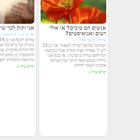
אנשים הם טובים? או אולי
אני זקוק לכך שיה
רעים ואגואיסטים?
אברימי פ.
אין תגובות
אריה
תגובה אחת
בוגרת של בישיבה שהי
ישיחנה שלום! רציתי לשאול. אני בן 23
להיתרחק מהבית, עזרת
ויש לי שאלה קצת מוזרה אבל בבקשה
והשקעתי בו ממש הרב
תתייחסו עליה ברצינות . אז ככה אני
מתישהו התחלתי לשי
גדלתי במבט מאד חיובי על העולם
אהבתי לעזור לחלק
קרא עוד »
קרא עוד »