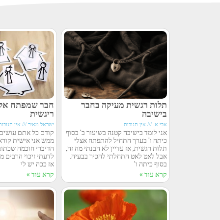
תלות רגשית מעיקה בחבר
חבר שמפתח אלי
בישיבה
ריגשית
אבי א.
אין תגובות
ישראל מאיר
אין תגובות
אני לומד בישיבה קטנה בשיעור ב' בסוף
קודם כל אתם עושים
כיתה ו' בערך התחיל להתפתח אצלי
ממש אני אישית קור
תלות רגשית, אז עדיין לא הבנתי מה זה,
הדיברי חוכמה שכתוב
אבל לאט לאט התחלתי להכיר בבעיה.
לדעתי זיכוי הרבים מס
בסוף כיתה ו'
אז ככה יש לי
קרא עוד »
קרא עוד »