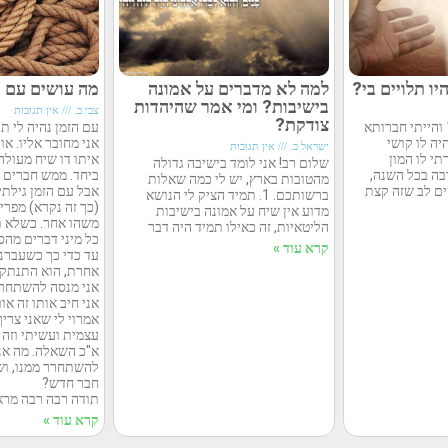
יו תלויים בי?
למה לא מדברים על אמונה
מה עושים עם 
בישיבות? ומי אמר שהיהדות
צבי ב.
אין תגובות
צודקת?
שלום לכם! אני בן 19 והייתי חברותא
עם הזמן נהיה לי ת
ה לו קושי
אני מחובר אליו. או
ישראל כ.
אין תגובות
י לו המון
איתו דו שיח מעולה,
שלום רב! אני לומד בישיבה גדולה
ה בכל השנה,
ביחד. ממש חברים א
מהטובות בארץ, יש לי כמה שאלות
ם לב שזה קצת
אבל עם הזמן גילתי
ברשותכם. 1. תמיד הציק לי הנושא
(כך זה נקרא) מפרי
מדוע אין שיח על אמונה בישיבות
משהו אחר. כשלא תמ
הליטאיות, זה כאילו תמיד היה דבר
כל מיני דברים מהסו
קרא עוד »
עד כדי כך כשעברנו
אחרת, הוא התנתק מ
אני מנסה להשתחרר 
אני חיב אותו זה או
אמרוי לי שאני צרי
עצמית ועשיתי וזה ל
א"כ השאלה. מה אני
להשתחרר ממנו, וש
חבר חדש?
תודה רבה רבה מר
קרא עוד »