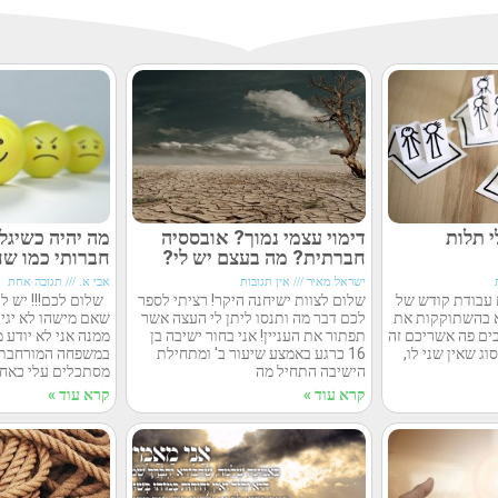
 תלות
דימוי עצמי נמוך? אובססיה
מה יהיה כשיגל
חברתית? מה בעצם יש לי?
חברותי כמו ש
ישראל מאיר
אין תגובות
אבי א.
תגובה אחת
 עבודת קודש של
שלום לצוות ישיחנה היקר! רציתי לספר
שלום לכם!!! יש לי
א בהשתוקקות את
לכם דבר מה ותנסו ליתן לי העצה אשר
שאם מישהו לא יגיד
ים פה אשריכם זה
תפתור את העניין! אני בחור ישיבה בן
ממנה אני לא יודע מ
וג שאין שני לו,
16 כרגע באמצע שיעור ב' ומתחילת
במשפחה המורחבת ו
הישיבה התחיל מה
מסתכלים עלי כאחד
קרא עוד »
קרא עוד »