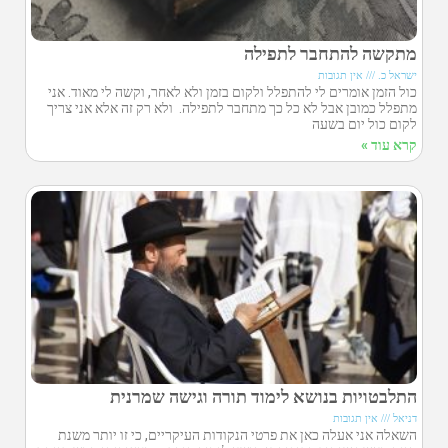
מתקשה להתחבר לתפילה
ישראל כ.
אין תגובות
כול הזמן אומרים לי להתפלל ולקום בזמן ולא לאחר, וקשה לי מאוד. אני
מתפלל כמובן אבל לא כל כך מתחבר לתפילה. ולא רק זה אלא אני צריך
לקום כול יום בשעה
קרא עוד »
התלבטויות בנושא לימוד תורה וגישה שמרנית
דניאל
אין תגובות
השאלה אני אעלה כאן את פרטי הנקודות העיקריים, כי זו יותר משנת