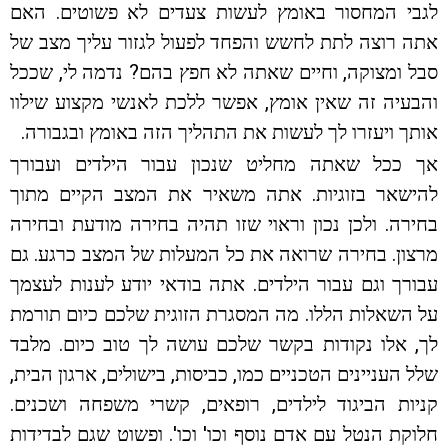
לגבי המחסור באומץ לעשות צעדים לא פשוטים. האם
אתה רוצה לתת לחשש והפחד לפעול לגזור עליך מצב של
סבל ומצוקה, וחיים שאתה לא חפץ בהם? נדמה לי, שככל
והבעיה זה שאין אומץ, אפשר ללכת לאנשי מקצוע שילוו
אותך ויעזרו לך לעשות את התהליך הזה באומץ ובגבורה.
אך ככל שאתה מחליט שנכון עבור הילדים ועבורך
להישאר בזוגיות. אתה משאיר את המצב הקיים מתוך
בחירה. ולכן נכון וראוי שזו תהיה בחירה מודעת ובחירה
מרצון. בחירה שרואה את כל המעלות של המצב כרגע. גם
עבורך וגם עבור הילדים. אתה בודאי יודע לענות לעצמך
על השאלות הללו. מה המסגרת הזוגית שלכם כיום תורמת
לך, אלו נקודות בקשר שלכם עושה לך טוב כיום. מלבד
שלל העניינים הטכניים כמו, כביסות, בישולים, ארגון הבית,
קניות הביגוד לילדים, רופאים, קשרי משפחה ושכנים.
חלוקת הנטל עם אדם נוסף וכו' וכו'. ופשוט שגם לבדידות