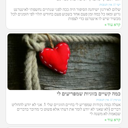
ישי
אין תגובות
שלום לאירגון ישיחנה הסיפור היה ככה לפני שנתיים נחשפתי לאינטרנט
גרוע ומאז כל כמה זמן פעם אחד בשבוע פעם בחודש תלוי לפי הזמנים לכל
מכשיר שיש לו אינטרנט כדי לצפות
קרא עוד »
כמה קשיים בזוגיות שמפריעים לי
בנימין
אין תגובות
אעלה כמה נקודות שמפריע לי בחיים הזוגיים שלי 1. אני לא יודע להחליט
דברים (לא שאני לא יודע לומר את דעתי אלא פשוט כי מדובר בדברים
שבאמת לא משנה לי
קרא עוד »