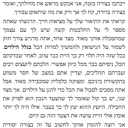
ייכתבו בצורה בוטה, אני אבקש מראש את מחילתך, ואומר
בצורה ברורה, קח לך אך ורק את מה שיתאים עבורך.
קראתי את התיאור שלך על מציאות חייך. הרגשתי שאתה
מספר לי על התלבטות קשה שיש לך עם עצמך
שמתסכלת אותך מאוד. מצד אחד, אתה מרגיש צורך חזק
לשמור על הנישואין ולהמשיך למרות הכל
בגלל הילדים
.
ככל שזה היה תלוי רק בך היית כבר עוזב. לאחר שבדקתם
הכל, ניסיתם כבר מכל כיוון אפשרי. הלכתם ליועצים רבים
ועברתם תהליכים, ועדיין אתם במצב של חסר משווע
בתקשורת ביניכם. ומצוקה כלכלית שמכבידה מאוד. אבל
אתה מסכים לסבול את הכל כדי להגן על הילדים. אך מצד
שני, יש בך קול שאומר לך שהצעד הנכון הוא לפרק את
החבילה. היועץ ההוא יעץ לך כך בעבר. אילו היה לך יותר
אומץ אולי היית עושה את הצעד הזה גם היום.
אני רוצה להזמין אותך לחשוב על זה בצורה יסודית