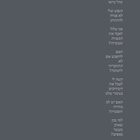
קהל נוראי
הנפש שלי
לא פנויה
להתחתן
אני עלול
לאבד את
המצוות
שעשיתי?
האם
להיפגש אם
לא
התחברתי
לתמונה?
קשה לי
לעכל את
השידוכים
בציבור שלנו
האם יש לנו
בחירה
חופשית?
למי נכון
שאתן
מעשר
כספים?