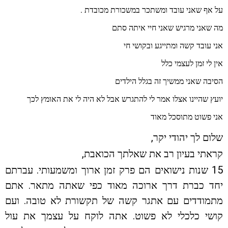
על אף שאני עובד ומשתכר במשכורת מכובדת .
מה שאני מרגיש שאני חיי איתה סתם
אני עובד קשה ומתייגע ובקושי חי
אין לי זמן לעצמי כלל
הסיבה שאני ממשיך זה בגלל הילדים
יועץ שהיינו אצלו אמר לי להתגרש אבל לא היה לי את האומץ לכך
אני פשוט מתוסכל מאוד
שלום לך יהודי יקר,
קראתי בעיון רב את שאלתך הכואבת,
15 שנות נישואים הם פרק זמן ארוך ומשמעותי. עברתם
יחד כברת דרך ארוכה מאוד כפי שאתה מתאר. אתם
מתמודדים עם אתגר קשה של תקשורת לא טובה. ועם
קושי כלכלי לא פשוט. אתה לוקח על עצמך את עול