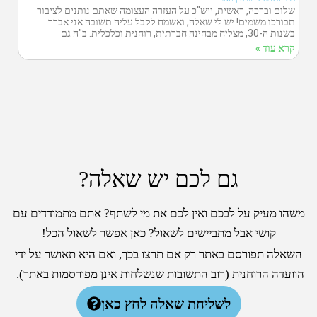
שלום וברכה, ראשית, ייש"כ על העזרה העצומה שאתם נותנים לציבור
תבורכו משמים! יש לי שאלה, ואשמח לקבל עליה תשובה אני אברך
בשנות ה-30, מצליח מבחינה חברתית, רוחנית וכלכלית. ב"ה גם
קרא עוד »
גם לכם יש שאלה?
משהו מעיק על לבכם ואין לכם את מי לשתף? אתם מתמודדים עם
קושי אבל מתביישים לשאול? כאן אפשר לשאול הכל!
השאלה תפורסם באתר רק אם תרצו בכך, ואם היא תאושר על ידי
הוועדה הרוחנית (רוב התשובות שנשלחות אינן מפורסמות באתר).
לשליחת שאלה לחץ כאן