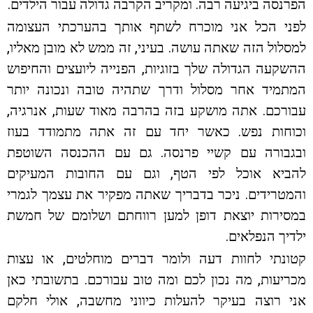
הפרנסה ביגיעה רבה. ומקריב הקרבה גדולה עבור הילדים.
לפני הכל אני מוכרח לשתף אותך בהערכתי העצומה
למסלול הזה שאתה עושה. בעיני, זה ממש לא מובן מאליו,
ההשקעה הגדולה שלך בזוגיות, הפנייה ליועצים והחיפוש
המתמיד אחר מסלול ודרך שתהיה טובה ונכונה יותר
עבורכם. אתה מושקע בזה בהרבה מאוד שעות, אנרגיה,
וכוחות נפש. כאשר יחד עם זה אתה מתמודד בעוז
ובגבורה עם קשיי פרנסה. גם עם ההכנסה השוטפת
להביא אוכל לפי הטף, וגם עם החובות המעיקים
והמטרידים. ניכר בדבריך שאתה מפקיר את עצמך לגמרי
במסירות יוצאת דופן למען רווחתם ושלומם של חמשת
ילדיך הנפלאים.
קטונתי לחוות דעה ולומר דברים מוחלטים, או עצות
מכריעות, מה נכון לכם ומה טוב עבורכם. בתשובתי כאן
אני רוצה בעיקר להעלות כיווני מחשבה, אולי חלקם