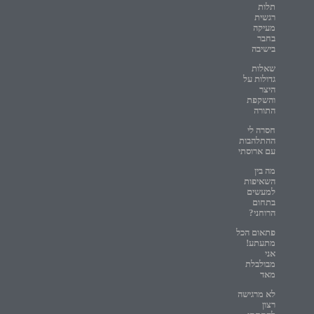
תלות
רגשית
מעיקה
בחבר
בישיבה
שאלות
גדולות על
היצר
והשקפת
התורה
חסרה לי
ההתלהבות
עם ארוסתי
מה בין
השאיפות
למעשים
בתחום
הרוחני?
פתאום הכל
מתעתע!
אני
מבולבלת
מאד
לא מרגישה
רצון