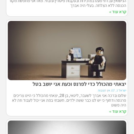
הנישואין עבדתי מעט במזכירות ובעקבות פיטורין עזבתי. מאז אני מחפשת מקור
הכנסה ללא הצלחה. בעלי היה אברך
קרא עוד »
יצאתי מהכולל כדי לפרנס וכעת אני יושב בטל
ישראל כ.
אין תגובות
שלום וברכה אני אברך לשעבר, ליטאי, בן 28, יצאתי מהכולל כי היינו צריכים
פרנסה ודחוף כי יש לנו כבר ששה ילדים. חשבתי במה אני יכול לעבוד וזה לא
היה פשוט
קרא עוד »