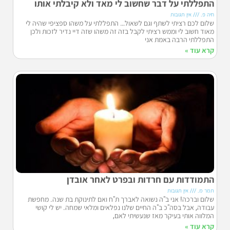
התפללתי על דבר שחשוב לי מאד ולא קיבלתי אותו
חיה פ.
אין תגובות
שלום לכם רציתי לשתף וגם לשאול… התפללתי על משהו ספציפי שהיה לי
מאוד חשוב לי וממש רציתי לקבל בזה זה משהו שזה דיי נדיר לזכות ולכן
התפללתי הרבה באמת אני
קרא עוד »
התמודדות עם חרדות ובפרט לאחר אובדן
תמר מ.
אין תגובות
שלום וברכה! אני ב"ה נשואה לאברך ת"ח ואם לתינוקת בת שנה. מחפשת
עבודה, אבל בסה"כ ב"ה החיים שלנו נפלאים ומלאי שמחה. יש לי קושי
המלווה אותי בעיקר מאז שנעשיתי לאם,
קרא עוד »