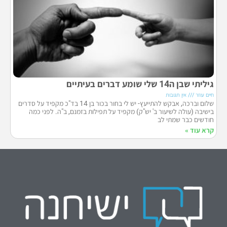
גיליתי שבן ה14 שלי שומע דברים בעיתיים
חיים עוזר
אין תגובות
שלום וברכה, אבקש להתייעץ- יש לי בחור בכור בן 14 בד"כ מקפיד על סדרים
בישיבה (עולה לשיעור ב' יש"ק) מקפיד על תפילות בזמנם, ב"ה. לפני כמה
חודשים כבר שמתי לב
קרא עוד »