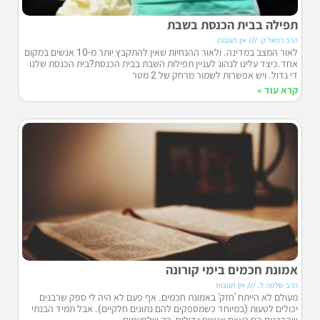
תפילה בבית הכנסת בשבת
הרב רפאל ק.
אין תגובות
לאור המצב במדינה. ולאור ההנחיות שאין להתקבץ יותר מ-10 אנשים במקום
אחד.כיצד עלינו לנהוג לעניין תפילות השבת בבית הכנסת?בית הכנסת שלנו
די גדול. ויש אפשרות לשמור מרחק של 2 מטר
קרא עוד »
אמונת חכמים בימי קורונה
הרב שלמה ל.
אין תגובות
מעולם לא הייתח 'חזק' באמונת חכמים. אף פעם לא היה לי ספק שרבנים
יכולים לטעות (במיוחד כשמספקים להם נתונים חלקיים). אבל תמיד הבנתי