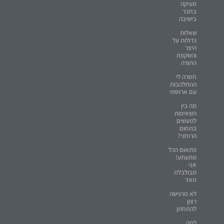
מעיקה
בחבר
בישיבה
שאלות
גדולות על
היצר
והשקפת
התורה
חסרה לי
ההתלהבות
עם ארוסתי
מה בין
השאיפות
למעשים
בתחום
הרוחני?
פתאום הכל
מתעתע!
אני
מבולבלת
מאד
לא מרגישה
רצון
להתחתן
למה