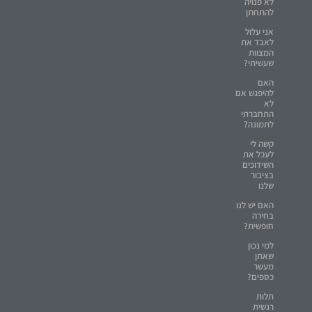
לא פנויה
להתחתן
אני עלול
לאבד את
המצוות
שעשיתי?
האם
להיפגש אם
לא
התחברתי
לתמונה?
קשה לי
לעכל את
השידוכים
בציבור
שלנו
האם יש לנו
בחירה
חופשית?
למי נכון
שאתן
מעשר
כספים?
תלות
רגשית