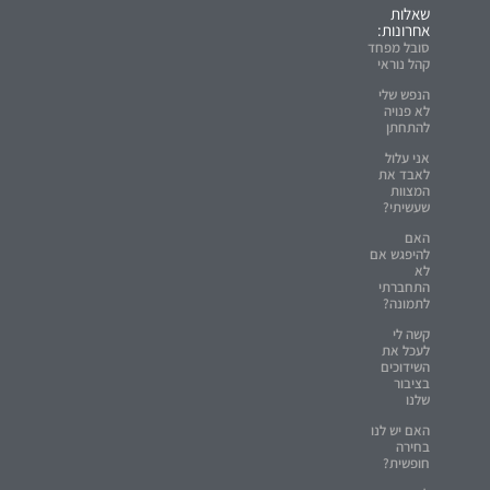
שאלות
אחרונות:
סובל מפחד
קהל נוראי
הנפש שלי
לא פנויה
להתחתן
אני עלול
לאבד את
המצוות
שעשיתי?
האם
להיפגש אם
לא
התחברתי
לתמונה?
קשה לי
לעכל את
השידוכים
בציבור
שלנו
האם יש לנו
בחירה
חופשית?