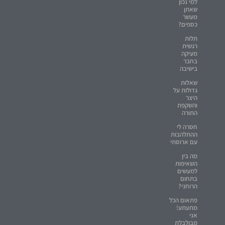
למי נכון
שאתן
מעשר
כספים?
תלות
רגשית
מעיקה
בחבר
בישיבה
שאלות
גדולות על
היצר
והשקפת
התורה
חסרה לי
ההתלהבות
עם ארוסתי
מה בין
השאיפות
למעשים
בתחום
הרוחני?
פתאום הכל
מתעתע!
אני
מבולבלת