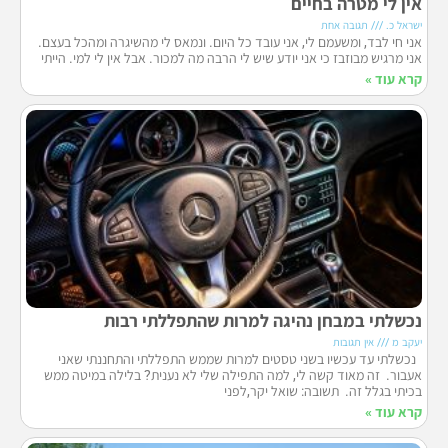
אין לי מטרה בחיים
ישראל כ.
תגובה אחת
אני חי לבד, ומשעמם לי, אני עובד כל היום. ונמאס לי מהשיגרה ומהכל בעצם.
אני מרגיש מבוזבז כי אני יודע שיש לי הרבה מה למכור. אבל אין לי למי. הייתי
קרא עוד »
נכשלתי במבחן נהיגה למרות שהתפללתי רבות
יעקב מ
אין תגובות
נכשלתי עד עכשיו בשני טסטים למרות שממש התפללתי והתחננתי שאני
אעבור. זה מאוד קשה לי, למה התפילה שלי לא נענית? בלילה במיטה ממש
בכיתי בגלל זה. תשובה: שואל יקר,לפני
קרא עוד »