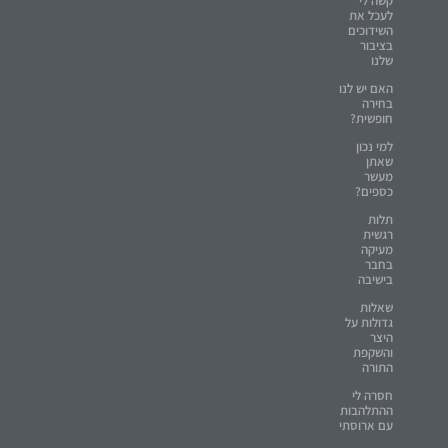
קשה לי
לעכל את
השידוכים
בציבור
שלנו
האם יש לנו
בחירה
חופשית?
למי נכון
שאתן
מעשר
כספים?
תלות
רגשית
מעיקה
בחבר
בישיבה
שאלות
גדולות על
היצר
והשקפת
התורה
חסרה לי
ההתלהבות
עם ארוסתי