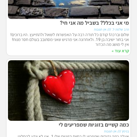
מי אני בכלל? בשביל מה אני חי?
הרב שלמה ל.
אין תגובות
שלום וברכה! קודם כל תודה רבה על האפשרות לשאול ולהתייעץ. היו ברוכים!
אני בחור ישיבה בן 19. ולאחרונה אני מרגיש שאני מסתובב בעולם חסר מנוח!
אין לי מושג מה הכדור
קרא עוד »
כמה קשיים בזוגיות שמפריעים לי
בנימין
אין תגובות
אעלה כמה נקודות שמפריע לי בחיים הזוגיים שלי 1. אני לא יודע להחליט