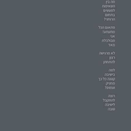
מה בין
השאיפות
למעשים
בתחום
הרוחני?
פתאום הכל
מתעתע!
אני
מבולבלת
מאד
לא מרגישה
רצון
להתחתן
למה
בישיבה
קטנה כל כך
מחניק
ועמוס?
רוצה
להתקבל
לישיבה
טובה