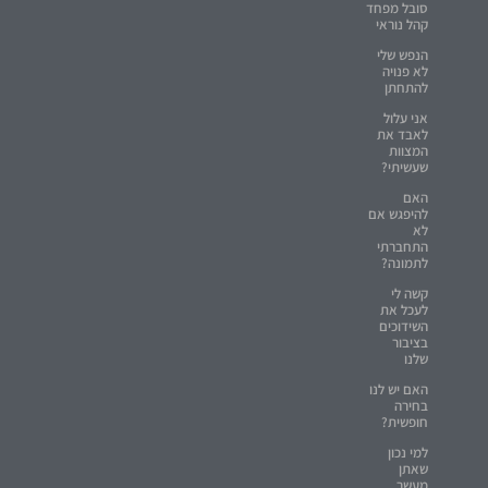
סובל מפחד
קהל נוראי
הנפש שלי
לא פנויה
להתחתן
אני עלול
לאבד את
המצוות
שעשיתי?
האם
להיפגש אם
לא
התחברתי
לתמונה?
קשה לי
לעכל את
השידוכים
בציבור
שלנו
האם יש לנו
בחירה
חופשית?
למי נכון
שאתן
מעשר