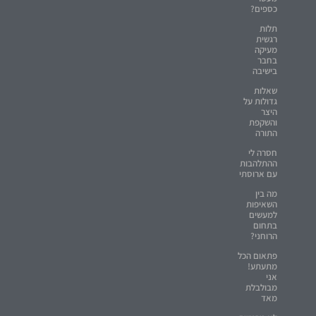
כספים?
תלות
רגשית
מעיקה
בחבר
בישיבה
שאלות
גדולות על
היצר
והשקפת
התורה
חסרה לי
ההתלהבות
עם ארוסתי
מה בין
השאיפות
למעשים
בתחום
הרוחני?
פתאום הכל
מתעתע!
אני
מבולבלת
מאד