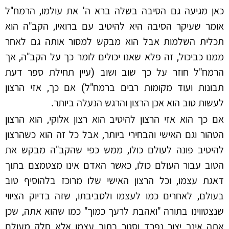
כאן מגיעה גם הסיבה בשלה ברא ה' את עולמו, הרמח"ל
אומר שעיקר הסיבה היא להיטיב עם ברואיו, הקב"ה הוא
תכלית השלמות אבל הוא מבקש למסור אותה גם לאחר
ממנו כביכול, זה פלא שאנו יכולים לומר כך על הקב"ה, אך
הרמח"ל חוזר על כך שוב ושוב (עיין תחילת ספר דעת
תבונות ועוד מקומות רבים ברמח"ל) אם כך, אזי הרצון
לעשות טוב הוא אכן הרצון והרגש הנעלה ביותר.
אם כך הוא אזי הרצון להיטיב הוא רצון אלוקי, הוא הרצון
הטהור וגם האישי והבחירי ביותר, אבל כל זה הוא כשהרצון
להיטיב פונה לעולם כולו, ממש כפי שהקב"ה מבקש את
הטוב עבור העולם כולו, כאשר האדם אינו מצטמצם בתוך
דאגת עצמו, וכל הרצון האישי שלו מרוכז בלהוסיף טוב
בעולם, לאחרים כמו לעצמו ולסביבתו, שזה בדיוק הציווי
שנצטווינו בתורה "ואהבת לרעך כמוך" כמו שהוא אתה, שכן
אתה אינך יצור נפרד וסגור בתוך עצמו אלא חלק מעולם