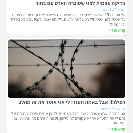
בדיקה עצמית לפני שסוגרת ווארט עם בחור
תמר נ.
3 תגובות
היי אני בת 19 אשמח לייעוץ קטן אני יוצאת עם מישהו לשידוך יצאנו 5 פעמים
עד עכשיו לפני שאתחיל המשפחה יודעים עליו התייעצתי לגביו עם מלא ביררתי
וכו רקע על
קרא עוד »
הצילו!!! אבל באמת תעזרו לי אני אומר את זה מהלב
דוד בר.
אין תגובות
אני בחור בן שבע עשרה ולצערי הרב כשהייתי ילד בן שתיים עשרה ההורים שלי
נתנו לי את הסטרא אחרא שקורים לה טלפון. ושמה ה' ירחם מה שראיתי שם
ומאז אני
קרא עוד »