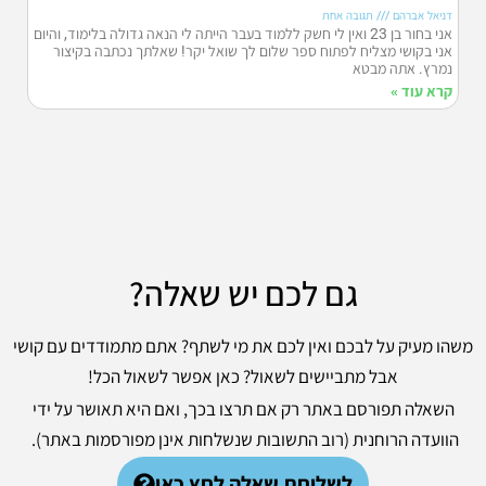
דניאל אברהם
תגובה אחת
אני בחור בן 23 ואין לי חשק ללמוד בעבר הייתה לי הנאה גדולה בלימוד, והיום
אני בקושי מצליח לפתוח ספר שלום לך שואל יקר! שאלתך נכתבה בקיצור
נמרץ. אתה מבטא
קרא עוד »
גם לכם יש שאלה?
משהו מעיק על לבכם ואין לכם את מי לשתף? אתם מתמודדים עם קושי
אבל מתביישים לשאול? כאן אפשר לשאול הכל!
השאלה תפורסם באתר רק אם תרצו בכך, ואם היא תאושר על ידי
הוועדה הרוחנית (רוב התשובות שנשלחות אינן מפורסמות באתר).
לשליחת שאלה לחץ כאן