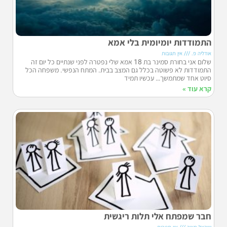
התמודדות יומיומית בלי אמא
אודליה פ.
אין תגובות
שלום אני בחורת סמינר בת 18 אמא שלי נפטרה לפני שנתיים כל יום זה
התמודדות לא פשוטה בכלל גם המצב בבית. המתח הנפשי. משפחה הכל
סיוט אחד שמתמשך… עכשיו תמיד
קרא עוד »
חבר שמפתח אלי תלות ריגשית
ישראל מאיר
אין תגובות