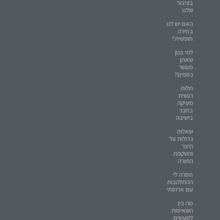
בציבור
שלנו
האם יש לנו
בחירה
חופשית?
למי נכון
שאתן
מעשר
כספים?
תלות
רגשית
מעיקה
בחבר
בישיבה
שאלות
גדולות על
היצר
והשקפת
התורה
חסרה לי
ההתלהבות
עם ארוסתי
מה בין
השאיפות
למעשים