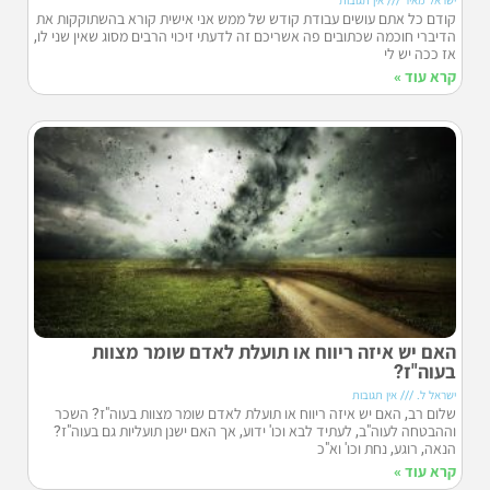
קודם כל אתם עושים עבודת קודש של ממש אני אישית קורא בהשתוקקות את
הדיברי חוכמה שכתובים פה אשריכם זה לדעתי זיכוי הרבים מסוג שאין שני לו,
אז ככה יש לי
קרא עוד »
האם יש איזה ריווח או תועלת לאדם שומר מצוות
בעוה"ז?
ישראל ל.
אין תגובות
שלום רב, האם יש איזה ריווח או תועלת לאדם שומר מצוות בעוה"ז? השכר
וההבטחה לעוה"ב, לעתיד לבא וכו' ידוע, אך האם ישנן תועליות גם בעוה"ז?
הנאה, רוגע, נחת וכו' וא"כ
קרא עוד »