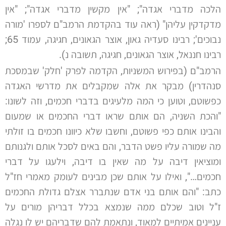
הלכה מדברי אגדה"; "אין מקשין מדברי אגדה"; "אין
מדקדקין עליהן" (ראה עוד בהקדמת הרמב"ם לספרו 'מורה
נבוכים'; רבינו סעדיה גאון, אוצר הגאונים, חגיגה, עמוד 65;
רבינו חננאל, אוצר הגאונים, חגיגה, תשובה נ).
הרמב"ם (בפירוש המשניות, הקדמה לפרק 'חלק' שבמסכת
סנהדרין) מבקר את אלה שמקבלים את מדרשי האגדה
כפשוטם, וטוען כי המה מלעיגים בדברי חכמים, וזה לשונו:
"והכת השניה, הם אותם שראו דברי החכמים או שמעום
והבינו אותם כפי פשוטם, וחשבו שלא כיוונו חכמים בו זולתי
מה שמורה עליו פשט הדבר, והם באים לסכל אותם ולגנותם
ומוציאין דיבה על מה שאין בו דיבה, וילעגו על דברי
חכמים…", ואילו על אותם שכן מבינים לעומק מאמרי חז"ל
כתב: "והם אותם בני אדם שנתברר אצלם גדולת החכמים
ז"ל וטוב שכלם ממה שנמצא בכלל דבריהן מורים על
עניינים אמיתיים למאוד, ונתאמת להם שדבריהם יש לו נגלה