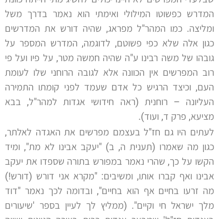
המדרש כפשוטו המילולי ואימתי הוא נאמר בדרך משל
ומליצה. כמו המהר"ל מפראג, שהיה דורש את המדרשים
כגון אלה שלא כפי פשוטם, לדוגמה, המדרש המספר על
גובהו של משה רבינו ע"ה שהיה חמשה מטר, על פיו ועל פי
רוב המפרשים אין הכוונה אלא לגובה הרוחני שלו לעומת
העם, וכיצד הרגיש כל אדם שעמד לפני קומתו התמירה
העליונה – רוחנית (ראה חידושי אגדות למהר"ל, בבא
מציעא, פרק ד, ועוד).
לעתים היו גם חז"ל בעצמם מפרשים את האגדה לאלתר,
כגון מה שאמרו (תענית ה, ב) "יעקב אבינו לא מת", ומיד
הקשו על כך, שהרי נאמר במפורש בתורה שספדו את יעקב
אבינו ואף קברו אותו, ומשיבים: "מקרא אני דורש (דורש!)
מה זרעו בחיים אף הוא בחיים", ובדומה לכך נאמר "דוד
מלך ישראל חי וקיים". (ממליץ לך לעיין בספר 'שיעורים