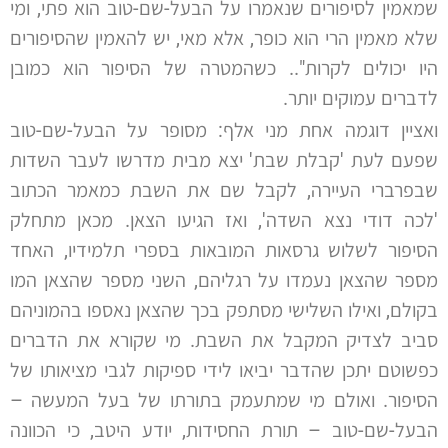
שמאמין לסיפורים שנאמרו על הבעל-שם-טוב הוא פתי, ומי
שלא מאמין הרי הוא כופר, אלא מאי, יש להאמין שהסיפורים
היו יכולים לקרות".. כשהמטרה של הסיפור הוא כמובן
לדברים עמוקים יותר.
ואציין דוגמה אחת מני אלף: מסופר על הבעל-שם-טוב
שפעם לעת 'קבלת שבת' יצא מבית מדרשו לעבר השדות
שבפרברי העיירה, לקבל שם את השבת כמאמר הכתוב
'לכה דודי נצא השדה', ואז הגיעו הצאן. מכאן מתחלק
הסיפור לשלוש גרסאות המובאות בספרי תלמידיו, האחד
מספר שהצאן נעמדו על רגליהם, השני מספר שהצאן המו
בקולם, ואילו השלישי מסתפק בכך שהצאן נאספו בהמוניהם
סביב לצדיק המקבל את השבת. מי שקורא את הדברים
כפשוטם יתכן שהדבר יביאו לידי ספיקות לגבי מציאותו של
הסיפור. ואולם מי שמתעמק בתורתו של בעל המעשה –
הבעל-שם-טוב – תורת החסידות, יודע היטב, כי הכוונה