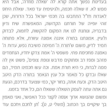
בעדינות נפשך אתה קורא לה 'שאלה מוזרה', אבל היא
ממש לא. זו שאלה חכמה, ולגיטימית עד מאד. שאלת היחס
לאגדות חז"ל התחבטו בה חכמי ישראל בכל הדורות, שכן
זוהי יופייה של תורתנו הקדושה, המאפשרת שיח ודיון
בדבריה, ונותנת לנו את המקום להקשות, לתמוה, לבדוק
ולעיין. אמונתנו בתורה איננה אמונה עיוורת, אלא פתוחה
תמיד לדיון, משום ש'תורת ה' תמימה משיבת נפש, עדות ה'
נאמנה מחכימת פתי. משפטי ה' אמת צדקו יחדיו, הנחמדים
מזהב ומפז רב ומתוקים מדבש ונופת צופים', פשוט אין לה
ממה לברוח, כי היא תורת אמת. וכה עשו חכמינו תמיד, הם
שאלו ובדקו כל מאמר וכל ענין הנאמר בתורה הדק היטב
היטב הדק. וכעת אתה, בחור יקר, כמי שצועד בדרכם, הגעת
גם אתה עתה לעמק השאלה ששאלו הם, כל אחד בזמנו.
ומשום שהנושא ארוך אנסה לקצר ככל האפשר, ואני מאמין
בך שיקויים בך הכתוב (משלי ט, ט): 'תן לחכם ויחכם עוד