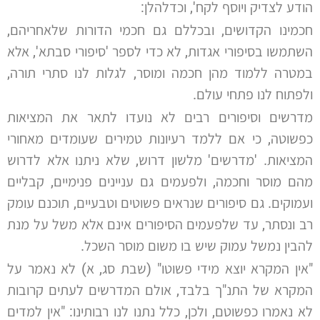
הודע לצדיק ויוסף לקח', וכדלהלן:
חכמינו הקדושים, ובכללם גם חכמי הדורות שלאחריהם,
השתמשו בסיפורי אגדות, לא כדי לספר 'סיפורי סבתא', אלא
במטרה ללמוד מהן חכמה ומוסר, לגלות לנו סתרי תורה,
ולפתוח לנו פתחי עולם.
מדרשים וסיפורים רבים לא נועדו לתאר את המציאות
כפשוטה, כי אם ללמד רעיונות טמירים שעומדים מאחורי
המציאות. 'מדרשים' מלשון דרוש, שלא ניתנו אלא לדרוש
מהם מוסר וחכמה, ולפעמים גם עניינים פנימיים, קבליים
ועמוקים. גם סיפורים שנראים פשוטים וטבעיים, תוכנם עומק
רב ונסתר, עד שלפעמים הסיפורים אינם אלא משל על מנת
להבין נמשל עמוק שיש בו משום מוסר השכל.
"אין המקרא יוצא מידי פשוטו" (שבת סג, א) לא נאמר על
המקרא של התנ"ך בלבד, אולם המדרשים לעתים קרובות
לא נאמרו כפשוטם, ולכן, כלל נתנו לנו רבותינו: "אין למדים