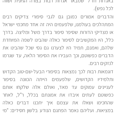
באגדות חז"ל' שמבאר אגדות רבות בצורה הגיונית ושווה
לכל נפש).
והדברים אמורים כמובן גם לגבי סיפורי צדיקים רבים
המתהלכים בעולמנו, שלפעמים היה זה אחד מחכמי ישראל
או מצדיקי הדורות שסיפר סיפור בדרך משל ומליצה. בדרך
כלל, היו המקשיבים לסיפור כאלה שהבינו לשפה המיוחדת
שלהם, ואמנם, תמיד היו לצערנו גם גסי שכל שהבינו את
הדברים כפשוטם, וכך העבירו את הסיפור הלאה, עד שגרמו
לנזקים רבים.
דוגמאות רבות לכך נמצאות בסיפורי הבעל-שם-טוב הקדוש
ותלמידיו הקדושים, שלפעמים הייתה הכוונה בסיפור
לעניינים עמוקים עד מאד, ואולם אלה שלקחו אותם
כפשוטם לעתים איבדו את אמונתם בכלל, ר"ל, לאחר
שהחכימו ושאלו את עצמם איך יתכנו דברים כאלה
במציאות. ועליהם נאמר הפתגם הנודע בלשון חסידים: "מי