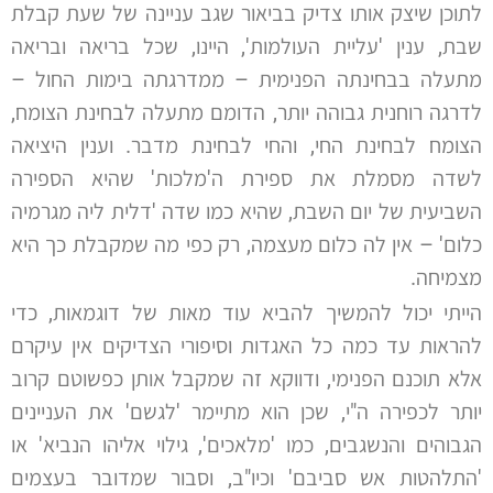
לתוכן שיצק אותו צדיק בביאור שגב עניינה של שעת קבלת
שבת, ענין 'עליית העולמות', היינו, שכל בריאה ובריאה
מתעלה בבחינתה הפנימית – ממדרגתה בימות החול –
לדרגה רוחנית גבוהה יותר, הדומם מתעלה לבחינת הצומח,
הצומח לבחינת החי, והחי לבחינת מדבר. וענין היציאה
לשדה מסמלת את ספירת ה'מלכות' שהיא הספירה
השביעית של יום השבת, שהיא כמו שדה 'דלית ליה מגרמיה
כלום' – אין לה כלום מעצמה, רק כפי מה שמקבלת כך היא
מצמיחה.
הייתי יכול להמשיך להביא עוד מאות של דוגמאות, כדי
להראות עד כמה כל האגדות וסיפורי הצדיקים אין עיקרם
אלא תוכנם הפנימי, ודווקא זה שמקבל אותן כפשוטם קרוב
יותר לכפירה ה"י, שכן הוא מתיימר 'לגשם' את העניינים
הגבוהים והנשגבים, כמו 'מלאכים', גילוי אליהו הנביא' או
'התלהטות אש סביבם' וכיו"ב, וסבור שמדובר בעצמים