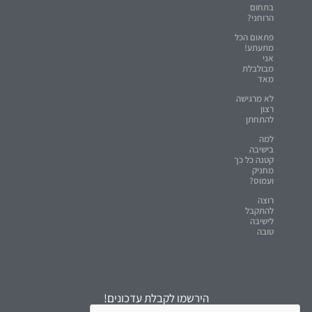
בתחום
הרוחני?
פתאום הכל
מתעתע!
אני
מבולבלת
מאד
לא מרגישה
רצון
להתחתן
למה
בישיבה
קטנה כל כך
מחניק
ועמוס?
רוצה
להתקבל
לישיבה
טובה
הירשמו לקבלת עדכונים!