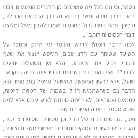
ונסתר, וכי הם בכל מה שאומרים מן הדברים הנמנעים דברו
בהם בדרך חידה ומשל כי הוא זה דרך החכמים הגדולים,
ולפיכך פתח ספרו גדול החכמים ואמרו להבין משל ומליצה
דברי חכמים וחידותם"…
למה הדבר דומה? לדרשן העומד על הדוכן ומספר על
השועל ששוחח עם הדג שבים, הטיפש יעצור את שטף
דיבוריו ויביע את תמיהתו: 'והלא אין השועלים יודעים
לדבר?!'. ואילו החכם יבין שכוונת דבריו אינה לחיה הנקראת
שועל, אלא לרעיון המופשט שהשועל מסמל בתכונותיו. הוא
הדבר גם כשהשתמשו חז"ל בשמות של דמויות קיימות,
כתנאים ואמוראים, לא הייתה כוונתם לאיש עצמו אלא למה
שהוא מסמל במידה המיוחדת שלו.
ואכן, מדרשים רבים של חז"ל וכן סיפורים שסיפרו צדיקים,
נועדו לייצג רעיונות עמוקים ונסתרים מאחורי משלים וציורים,
שבלעדי המפרשים לא היינו יכולים להשיג מתי הייתה כוונת