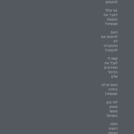
להתחתן
אני עלול
לאבד את
המצוות
שעשיתי?
האם
להיפגש אם
לא
התחברתי
לתמונה?
קשה לי
לעכל את
השידוכים
בציבור
שלנו
האם יש לנו
בחירה
חופשית?
למי נכון
שאתן
מעשר
כספים?
תלות
רגשית
מעיקה