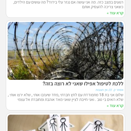
רגועים במצב כזה. מה אני עושה אם נגזר עלי בידוד? מה עושים עם הילדים,
כשאני צריכה להעסיק אותם
קרא עוד »
ללכת לטיפול אפילו שאני לא רוצה בזה?
אסתר ק.
אין תגובות
שלום אני בת 18 מתמודדת עם לחץ חברתי ,פחד שיעזבו אותי , שלא ירצו אותי ,
שלא רואים בי טוב . ואני חייבת לציין שאני מאד אוהבת ומחוברת אל עצמי
קרא עוד »