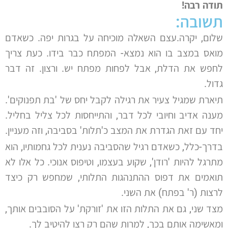
תודה רבה!
תשובה:
שלום, יקרה.עצם השאלה מוכיחה על בגרות יפה. כשאדם
מואס במצב בו הוא נמצא- המפתח כבר בידו. כעת צריך
לחפש את הדלת, אבל לפחות מפתח יש. ורצון. זה דבר
גדול.
תיארת שמגיל צעיר את רגילה לקבל יחס של 'בת תפנוקים'.
מענה אדיב וחיובי לכל דבר, והתייחסות לכל צליל בחליל.
יחד עם זאת הגדרת את המצב כ'תלות' בסביבה, וזה מעניין.
בדרך-כלל, כשאדם רגיל שהסביבה נענית לכל גחמותיו, הוא
מתרגל להיות 'רודן', שקוע בעצמו, וטיפוס אנוכי. כל אלו לא
תואמים את דפוס ההתנהגות התלותי, שמחפש רק כיצד
לרצות (ר' בפתח) את השני.
מצד שני, גם את התלות הזו את 'זורקת' על הסובבים אותך,
ומאשימה אותם בכך, למרות שהם רק רצו להיטיב לך.