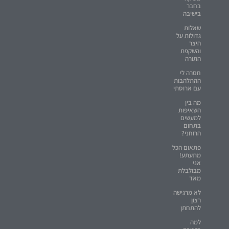
בחבר
בישיבה
שאלות
גדולות על
היצר
והשקפת
התורה
חסרה לי
ההתלהבות
עם ארוסתי
מה בין
השאיפות
למעשים
בתחום
הרוחני?
פתאום הכל
מתעתע!
אני
מבולבלת
מאד
לא מרגישה
רצון
להתחתן
למה