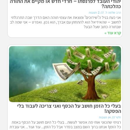
יהודי העובד לפרנסתו – חרדי חדש או מקיים את התורה
כהלכתה?
הרב שלמה ל.
2 תגובות
אני כעת בגיל ה"שידוכים" ומוצאת את עצמי תוהה האם הדרך שבה התרגלתי
לחשוב – שהאידיאל הוא להתחתן עם אברך, הוא נכון. ואפרט – אני שמה לב
שבתורה כתוב שעל הבעל
קרא עוד »
בעלי כל הזמן חושב על הכסף ואני צריכה לעבוד בלי
הפסקה!
זלטי
אין תגובות
רציתי שתכווני אותי מה אפשר לעשות.. בעלי כל היום חושב על הכסף באמת
כל הזמן! אנחנו ברוך השם במצב בסדר אבל כל הזמן… עוד ועוד… אני עובדת