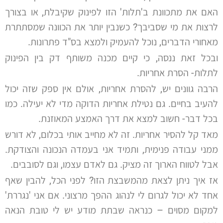
האם את מתכוונת ב'תלות' הזו לפינוק שקיבלת, או בצורך
לרצות את מי שסביבך? כשנבין יותר את הכוונה שמסתתרת
מאחורי הדברים, נוכל להעמיק ולמצא בס"ד פתרונות.
ובכל זאת ננסה, כי קיים מכנה משותף דק בין הפינוק
לתלות- הסרת אחריות.
הרבה גוונים יש, להסרת אחריות, אולם אין ספק שזה יכול
להעיב בחיים. גם נטילת אחריות הדוקה מדי לא יעילה. כמו
בכל דבר- חשוב למצא את דרך האמצע המאוזנת.
מאד קל להסיר אחריות. זה לא מחייב אותי בכלום, לא דורש
ממני עבודה פנימית, ותמיד אני בעמדה הנכונה והצודקת.
אבל לטווח הארוך זה מציק. גם לאדם עצמו, וגם לסובבים.
אז איך ניתן לצאת מהמשבצת הזו? לפני הכל, להבין שאף
אחד לא יכול לגרום לי לנהוג ההפך מרצוני. אם אני 'נגררת'
למקום מסוים – כנראה שבתת מודע יש לי טובת הנאה