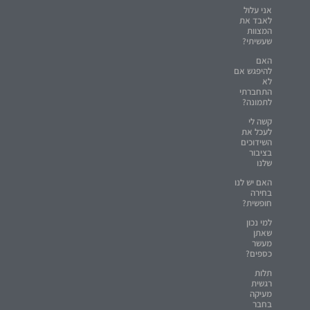
אני עלול
לאבד את
המצוות
שעשיתי?
האם
להיפגש אם
לא
התחברתי
לתמונה?
קשה לי
לעכל את
השידוכים
בציבור
שלנו
האם יש לנו
בחירה
חופשית?
למי נכון
שאתן
מעשר
כספים?
תלות
רגשית
מעיקה
בחבר