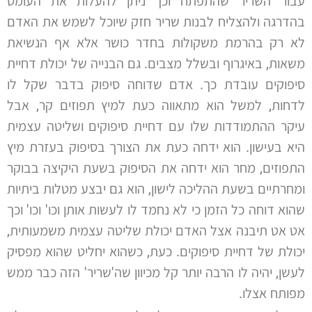
עבור השריר שהתפתח וכך ניתן להעלות את העומס
בהדרגה ולהצליח לבנות שריר חזק שיוכל לשמש את האדם
לא רק בהרמת משקולות בחדר כושר אלא אף הנשיאת
משאות, באיגרוף ובשלל מצבים. גם הבנייה של יכולת דחיית
סיפוקים עובדת כך. אדם שדוחה סיפוק בדבר שקל לו
לדחות, למשל הוא מתאווה כעת למיץ תפוזים קר, אבל
עיקר ההתמודדות שלו עם דחיית סיפוקים ושליטה עצמית
היא בעישון. הוא ידחה כעת את הצורך בסיפוק בעזרת מיץ
התפוזים, מחר הוא ידחה את הסיפוק בשעת היקיצה בבוקר
ומחרתיים בשעת ההליכה לישון, הוא גם יבצע מטלות ביתיות
שהוא דוחה כל הזמן כי לא נחמד לו לעשות אותן וכו' וכו' וכך
אט אט תיבנה אצל האדם יכולת שליטה עצמית משמעותית,
יכולת של דחיית סיפוקים. כעת, כשהוא יחליט שהוא מפסיק
לעשן, יהיה לו הרבה יותר קל מכיוון שה'שריר' הזה כבר ממש
מפותח אצלו.