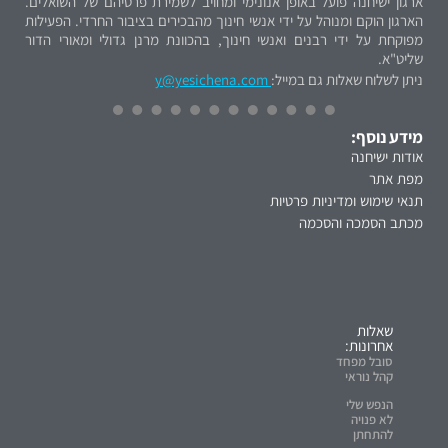
ארגון ישיחנה פועל באופן אנונימי ומחויב לשמירת פרטיהם של השואלים.
הארגון הוקם ומנוהל על ידי אנשי חינוך מהבכירים בציבור החרדי. הפעילות
מפוקחת על ידי רבנים ואנשי חינוך, בהכוונת מרנן גדולי ומאורי הדור
שליט"א.
ניתן לשלוח שאלות גם במייל:
y@yesichena.com
מידע נוסף:
אודות ישיחנה
מפת אתר
תנאי שימוש ומדיניות פרטיות
מכתב הסמכה והסכמה
שאלות
אחרונות:
סובל מפחד
קהל נוראי
הנפש שלי
לא פנויה
להתחתן