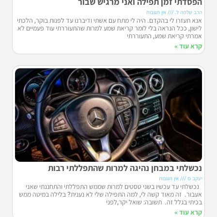
הפסדתי זמן תפילה ואני מרגיש שבור
הרב שלמה ל.
אין תגובות
אנא תעזרו לי בהקדם. היה לי מתח עם אשתי ודיברנו עד לפנות בוקר, הלכתי
לישון, ככל הנראה בלי לומר קריאת שמע למרות שהתעוררתי עוד פעמיים לא
אמרתי קריאת שמע, התעוררתי
קרא עוד »
נכשלתי במבחן נהיגה למרות שהתפללתי רבות
יעקב מ
אין תגובות
נכשלתי עד עכשיו בשני טסטים למרות שממש התפללתי והתחננתי שאני
אעבור. זה מאוד קשה לי, למה התפילה שלי לא נענית? בלילה במיטה ממש
בכיתי בגלל זה. תשובה: שואל יקר,לפני
קרא עוד »