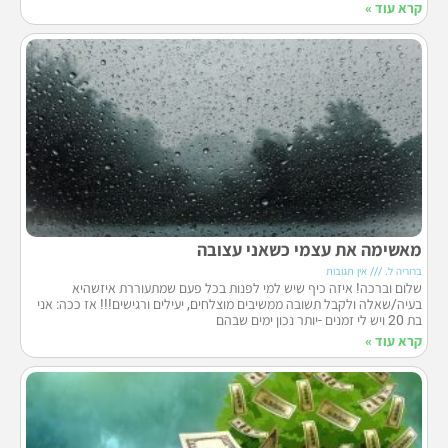
קרא עוד »
מאשימה את עצמי כשאני עצובה
ברוריה ל.
אין תגובות
שלום וברכה! איזה כיף שיש למי לפנות בכל פעם שמתעוררת איזשהיא
בעיה/שאלה ולקבל תשובה ממשיבים מוצלחים, יעילים ורגישים!!! אז ככה: אני
בת 20 ויש לי זמנים -יותר נכון ימים שבהם
קרא עוד »