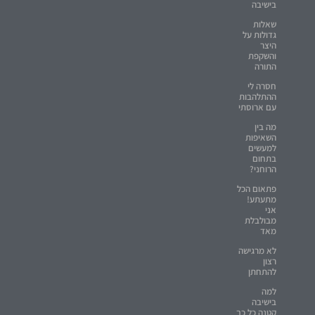
בישיבה
שאלות
גדולות על
היצר
והשקפת
התורה
חסרה לי
ההתלהבות
עם ארוסתי
מה בין
השאיפות
למעשים
בתחום
הרוחני?
פתאום הכל
מתעתע!
אני
מבולבלת
מאד
לא מרגישה
רצון
להתחתן
למה
בישיבה
קטנה כל כך