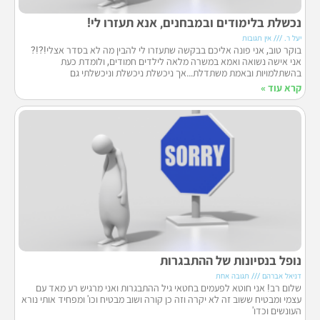
נכשלת בלימודים ובמבחנים, אנא תעזרו לי!
יעל ר.
אין תגובות
בוקר טוב, אני פונה אליכם בבקשה שתעזרו לי להבין מה לא בסדר אצלי!?!?
אני אישה נשואה ואמא במשרה מלאה לילדים חמודים, ולומדת כעת
בהשתלמויות ובאמת משתדלת…אך ניכשלת ניכשלת וניכשלתי גם
קרא עוד »
נופל בנסיונות של ההתבגרות
דניאל אברהם
תגובה אחת
שלום רב! אני חוטא לפעמים בחטאי גיל ההתבגרות ואני מרגיש רע מאד עם
עצמי ומבטיח ששוב זה לא יקרה וזה כן קורה ושוב מבטיח וכו' ומפחיד אותי נורא
העונשים וכדו'