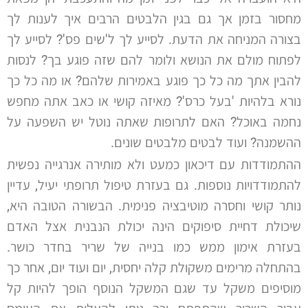
מחסור בזמן אך גם בגין הלבטים הרבים איך לענות לך
בצורה המניחה את הדעת. לסייע לך ל'שים פס'? לסייע לך
לפתוח מולם את הנושא ולומר להם שזה פוגע בך? לנסות
להבין אתך מה כל כך פוגע באמירות שלהם? או מה כל כך
נורא בלהיות 'בעל כרס'? מאיזה קושי או כאב אתה מחפש
נחמה באוכל? האם לתרופות שאתה נוטל יש השפעה על
ההשמנה? ועוד לבטים מלבטים שונים.
ההתמודדות עם דיכאון כמעט ולא מותירה אנרגייה נפשית
להתמודדויות נוספות. גם בעזרת טיפול תרופתי יעיל, עדיין
נותר קושי וחסרה מוטיבציה פנימית. הבשורה הטובה היא,
שיכולת דחיית סיפוקים הינה יכולת הנבנית אצל האדם
בעזרת אימון ממש כמו בנייה של שריר בחדר כושר.
בהתחלה מרימים משקולת קלה יחסית, יום ועוד יום, אחר כך
מוסיפים משקל עד שגם המשקל הנוסף הופך להיות קל