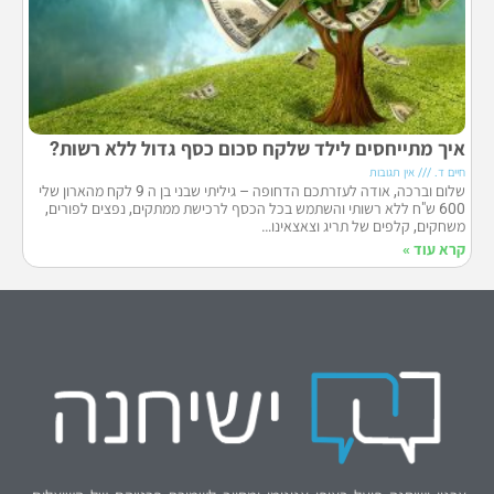
איך מתייחסים לילד שלקח סכום כסף גדול ללא רשות?
חיים ד.
אין תגובות
שלום וברכה, אודה לעזרתכם הדחופה – גיליתי שבני בן ה 9 לקח מהארון שלי
600 ש"ח ללא רשותי והשתמש בכל הכסף לרכישת ממתקים, נפצים לפורים,
משחקים, קלפים של תריג וצאצאינו…
קרא עוד »