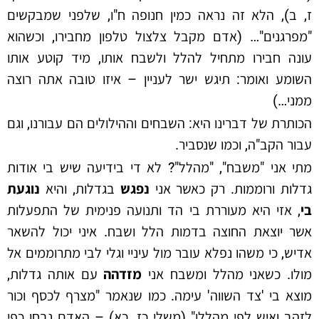
ז, ב), הלא זה נראה כמין חנופה ח"ו, שלפני שמבקשים
"מפרגנים"… (אדם מקבל צלצול טלפון מחבירו, וכשהוא
עונה חבירו מתחיל להלל ולשבח אותו, מיד קוטע אותו
השומע ואומר: תיגש ישר לעניין – איזו טובה אתה רוצה
ממני…)
הכותרת של דברינו היא: השבחים וההילולים הם עבורנו, וגם
עבור הקב"ה, וכמו שנסביר.
מתי אני "משבח", "מהלל"? לא די בידיעה שיש בי אודות
גדלות ורוממות. רק כאשר אני
נפגש
בגדלות, והיא
נוגעת
בי
, אזי היא מעוררת בי הד ותנועה פנימית של התפעלות
אשר יוצאת החוצה בדמות הלל ושבח. איני יכול להשאר
אדיש, כי משהו נפלא עובר מול עיניי וגלי לבי מתרוממים אל
מולו. כשאני מהלל ומשבח אני
מזדהה
עם אותה גדלות,
מוצא בי 'צד השווה' עימה. כמו שנאמר "מצרף לכסף וכור
לזהב ואיש לפי מהללו" (משלי כז, כא) – האדם נבחן כפי