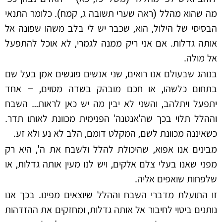
מה שהוא מהלל (ראה שערי תשובה ג, קמח). כלומר התנאי
הבסיסי של הילול, הוא, שכבר יש לי בלב משהו שפונה אל
אותה גדלות. אם אני ריק ממנה לגמרי, לא אוכל להתפעל
אל מולה.
בנוהג שבעולם אנו רואים, שני אנשים פוגשים אמן בעל שם
בתחום כלשהו, או חכם מובהק בשדה מסוים, – אחד
יתפעל ויתלהב, והשני לא יבין מה יש כאן לראות… השבח
וההלל תלוי בכך שה'אנטנה' הפנימית מכוונת לאותו תדר.
כשאיננה מכוונת לשם, המקלט דומם, הלב לא נע ולא זע.
מבינים אנו אפוא, שהיכולת להלל ולשבח את ה', היא רק
מפני שאנו בעלי צלם אלקים, ויש לנו מעין אותה גדלות, או
שלפחות שואפים אליה.
זו התועלת מדברי השבח וההלל שיוצאים מפינו. בכך אנו
נותנים ביטוי לחיבור אל אותה גדלות, ומחזקים את ההזדהות