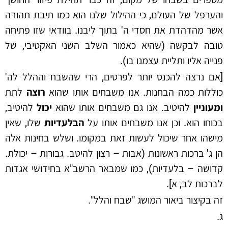
והערפל של העולם, כי ההילול שלנו הוא כמו תיבת תהודה
אשר מהדהדת את חסדי ה' בתוך ליבנו. בוודאי שזו פתיחה
טובה לבקשה (שהיא כאמור השלב השני האקטיבי, של
פנייה אליו ותליית עצמנו בו).
[אם נרצה להכנס יותר לפרטים, הרי שהשבח וההלל לה'
כוללות כמה הבחנות. אנו משבחים אותו שהוא
רוצה
לתת
ומעוניין
להיטיב. אנו גם משבחים אותו שהוא
יכול
להיטיב,
בכוחו הוא. וכן אנו משבחים אותו על
הבלעדיות
שלו, שאין
מישהו אחר שיכול לעשות זאת במקומו. ושלש בחינות אלה
הן ג' ברכות ראשונות (אבות – רצון להיטב. גבורות – יכולת.
קדושה – בלעדיות), כמו שמבאר הרשב"א בחידושי אגדות
לברכות לב, א].
זה בקיצור ביאור המושג "שבח והלל".
ג.