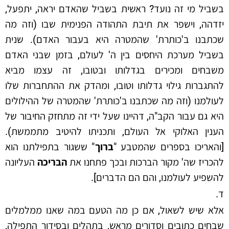
בשביל מי זה נועד? ראשית בשביל שהאדם יראה, יתפעל,
יזדהה, וישפר את תיבת התהודה הפנימית שבו (וזה מה
שכתבנו ב'כותרת' שהמטרה היא בעבור האדם). שנית
בשביל מערכת היחסים בין ה' לעולם, בזמן שבני האדם
משבחים ומכירים בגדלותו ובטובו, זה עצמו מביא
להתגברות גילוי גדלותו וטובו, ומהדק את ההתחברות שלו
לעולמנו (וזה מה שכתבנו ב'כותרת' שהמטרה של ההילולים
היא גם עבור הקב"ה, דהיינו שעל ידי זה מתחזק החיבור של
הענין האלוקי אל העולם, ותכניתו להיטיב מתממשת).
[והאריכו בספרים שהמטבע "
ברוך
" ששגור בתפילתנו הוא
להכריז שה' מקור הברכות ובכך פתחנו את
הבריכה
העליונה
להשפיע לעולמנו, והם הם הדברים].
ד.
אלא שיש לשאול, אם כן מה הטעם במה שאנו ממלמלים
שבחים כתובים וסדורים מראש, בתהלים ובסידור התפילה,