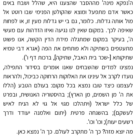
ה'נפקא מינה' מההסבר שהצענו היא, שהלל ושבח באים
כאשר אדם מתפעל ומוצא שהקולטן הפנימי שבו רוטט אל
מול אותה גדלות. כלומר, גם בי יש גדלות מעין זו, או לפחות
שאיפה לכך. במקום שאין לנו נגיעה ואיזו הזדהות עם מעשי
ה', בעיקר במקום שמתגלה מידת הדין הקשה, אנו פשוט
מתעטפים בשתיקה ולא פותחים את הפה (אגרא דבי טמיא
שתיקותא [-שכר בית האבל, שתיקה], ברכות דף ו').
נמצינו למדים שהשבחים שאנו אומרים בסידור התפילה,
נועדו לקרב אל עינינו את האלוקות הרחוקה כביכול, ולהראות
לעצמנו כיצד טובו נמצא בכל מקום: בעולם הטבע (הללו
את ה' מן השמים, מן הארץ); בהיסטוריה האנושית, ובפרט
של כלל ישראל (ויתהלכו מגוי אל גוי לא הניח לאיש
לעשקם); בהשגחה פרטית (יתום ואלמנה יעודד ודרך
רשעים יעות); וכו' וכו'.
מה יוצא מזה? כך ה' מתקרב לעולם. כך ה' נמצא כאן.