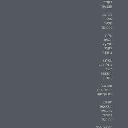
בחירה
חופשית?
למי נכון
שאתן
מעשר
כספים?
תלות
רגשית
מעיקה
בחבר
בישיבה
שאלות
גדולות על
היצר
והשקפת
התורה
חסרה לי
ההתלהבות
עם ארוסתי
מה בין
השאיפות
למעשים
בתחום
הרוחני?
פתאום הכל