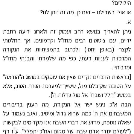
הילולים?
או אולי בשבילנו – ואם כן, מה זה נותן לנו?
א.
ניתן להאריך בנושא רחב ועמוק זה ולארוג יריעה רחבת
ידיים, עם ציטוטים רבים מחז"ל וקדמונים. אך החלטתי
לקצר (באופן יחסי) ולכתוב בתמציתיות את הנקודה
המרכזית לעניות דעתי, כפי מה שלמדתי והבנתי מחז"ל
ומרבותיי.
[בראשית הדברים נקדים שאין אנו עוסקים במושג ה"הודאה"
על הטובה שקיבלנו מה', ששייך למערכת הכרת הטוב, אלא
במושג "הלל ושבח" אל מול גדלות ה'].
הבה א"כ ניגש ישר אל הנקודה, מה הענין בדיבורים
המשבחים את ה' כמה שהוא גדול ומיטיב. ואגב נעמוד על
שאלה נוספת, מדוע את דברי השבח אנו מקדימים לבקשות
("לעולם יסדר אדם שבחו של מקום ואח"כ יתפלל". ע"ז דף