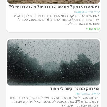
דימוי עצמי נמוך? אובססיה חברתית? מה בעצם יש לי?
ישראל מאיר
אין תגובות
שלום לצוות ישיחנה היקר! רציתי לספר לכם דבר מה ותנסו ליתן לי העצה
אשר תפתור את העניין! אני בחור ישיבה בן 16 כרגע באמצע שיעור ב'
ומתחילת הישיבה התחיל מה
קרא עוד »
אני רווק מבוגר וקשה לי מאוד
ישראל כ.
תגובה אחת
הי לכם.. שאלה לי אליכם פשוטה אבל עם משקל כבד.. מה עושים בתקופת
רווקות מתבגרת (27 וצפונה) בשביל לא להישבר ולא להישחק הן מבחינה
רוחנית והן מבחינת זה שכבר יש