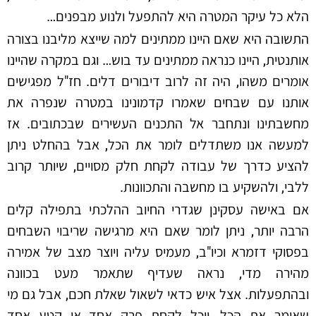
הלא כל עיקר המטרה היא להתפעל ולנוע מבפנים…
התשובה היא שאם היינו ממתינים למה שייצא מליבנו בצורה
אותנטית, היינו כנראה ממתינים עד בוש… וגם במקרה שהיינו
אומרים משהו, היה זה לרוב דיבורים דלים. חז"ל מפגישים
אותנו עם שבחים שאמרו קדמונינו במטרה שנפרה את
מחשבתינו ונתחבר אל התכנים העשירים שבכתובים. אז
למעשה אנו משתדלים לומר את הכל, אבל בהחלט ניתן
להציע כדרך של עבודה לקחת חלק מסויים, שיותר קרוב
ללבי, ולהשקיע בו מחשבה והתכוונות.
אם באישה עסקינן שגדרי החיוב ההלכתי בתפילה קלים
הרבה יותר, ניתן לומר שאם היא מרגישה שריבוי השבחים
בפסוקי דזמרא וכיו"ב, מעמיס עליה ויוצר מצב של אמירה
מהירה מדי, נראה שעדיף שתאמר מעט בכוונה
ובהתפעלות. אצל איש כדאי לשאול שאלת חכם, אבל גם מי
שאומר את הכל, יוכל לקחת פרק אחד או קטע אחד