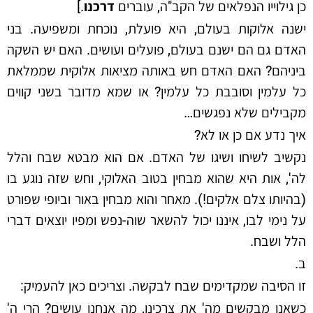
כן גילוייו הנפלאים של הקב"ה, עוברים
דרכנו
.]
ישנה אלוקות בעולם, היא פועלת, נוכחת ומשפיעה. בני
האדם גם הם ישנם בעולם, פועלים ועושים. האם יש השקה
ביניהם? האם האדם חש באותה מציאות אלוקית שממלאת
כל עלמין וסובבת כל עלמין? או שמא מדובר בשני קווים
מקבילים שלא נפגשים…
איך נדע אם כן או לא?
נקשיב לשיחו ושיגו של האדם. אם הוא מבטא שבח והלל
לה', אות היא שהוא מבחין בטוב האלוקי, וחש שזה נוגע בו
(בהיותו צלם אלקים!). מאחר והוא מבחין באור וביופי שפורט
על נימי לבו, איננו יכול להשאר שוה-נפש ומפיו יוצאים דברי
הלל ושבח.
ב.
זו הסיבה שמקדימים שבח לבקשה. וצריכים כאן להעמיק:
כשאנו מבקשים מה' את צרכינו, מה אנחנו עושים? הרי ה'