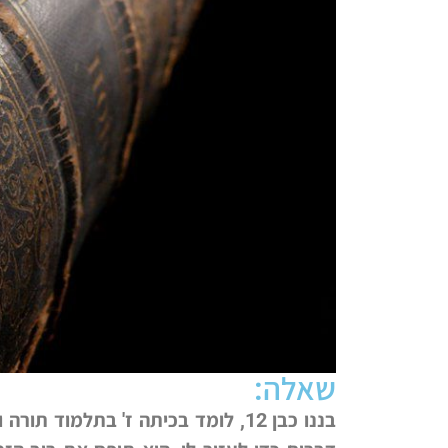
שאלה:
בננו כבן 12, לומד בכיתה ז' בתלמו