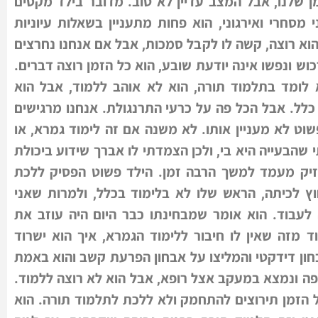
מן שלנו, אבל המצב עדיין לא טוב. מדובר בילד מקסים
 מסחרי ואירגוני, הוא פחות מתעניין בשאלות עיוניות
וא רוצה, קשה לו לקבל סמכות, אבל אם אנחנו נחרצים
וש ונפשו אינה יודעת שובע, הוא כל הזמן רוצה דברים.
לומד בתלמוד תורה, הוא לא אוהב ללמוד, אבל הוא
כלל. אבל הכל פה על כרעי התרנגולת. אנחנו מרגישים
וט לא מעניין אותו. לא משנה אם זה לימוד גמרא, או
שהבעייה היא בי, ולכן הצמדתי לו אברך שידוע ביכולת
זיק מעמד למשך הרבה זמן. הילד פשוט הפסיק ללכת
ץ לכיתה, הראש שלו לא בלימוד בכלל, ולמרות שאני
לעבוד. הוא אומר שמבחינתו כבר היום היה עוזב את
ד מזה שאין לו חיבור ללימוד הגמרא, איך הוא ישרוד
בחון דידקטי והמליצו על אבחון הפרעת קשב והוא באמת
ה ונמצא במעקב אצל רופא, אבל הוא לא רוצה ללמוד.
הזמן תירוצים להתחמק ולא ללכת לתלמוד תורה. הוא