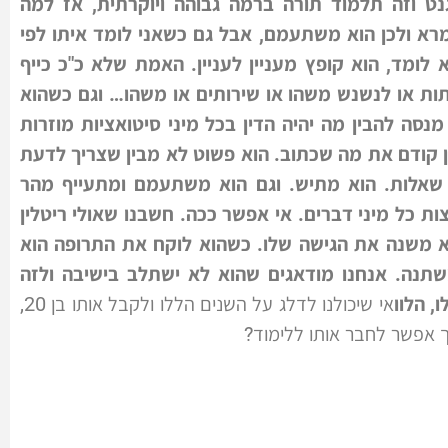
ט וזה תלמוד תורה ברמה גבוהה ויוקרתית, אז למה
א ולכן הוא משתעמם, אבל גם כשאני לומד איתו לפי
לומד, הוא קופץ מעניין לעניין. האמת שלא כ"כ כייף
תות או לנשנש משהו או שירותים או משהו… וגם כשהוא
נסה להבין מה יהיה הדין בכל מיני סיטואציות מוזרות
 קודם את מה שכתוב. הוא פשוט לא מבין שצריך לדעת
שאלות. הוא מתיש. וגם הוא משתעמם ומתעייף מהר
ת כל מיני דברים. אי אפשר ככה. חשבנו שאולי ריטלין
 לא משנה את הגישה שלו. כשהוא לוקח את התרופה הוא
שתנה. אנחנו מודאגים שהוא לא ישתלב בישיבה ולזה
, הלוו
אי שיכולנו לדלג על השנים הללו ולקבל אותו בן 20,
ך אפשר לחבר אותו ללימוד?