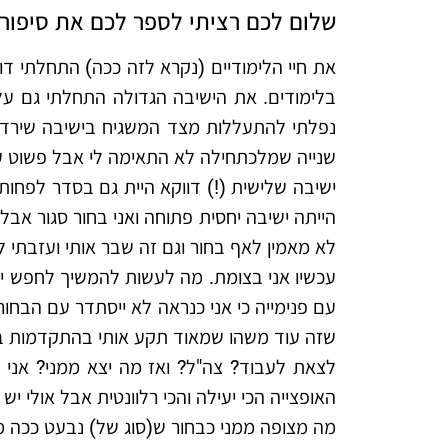
שלום לכם רציתי לספר לכם את סיפורי
את חיי הלימודיים (נקרא לזה ככה) התחלתי דוו
בלימודים. את הישיבה הגדולה התחלתי גם על
נפלתי להתעללות מצד המשגיח בישיבה שירד לח
שנייה שמלכתחילה לא התאימה לי אבל פשוט ע
ישיבה שלישית (!) דווקא היית גם בסדר לפחות
הייתה ישיבה יחסית פתוחה ואני בחור סגור אב
לא מאמין לאף בחור וגם זה שבר אותי ועזבתי ל
עכשיו אני בצומת. מה לעשות להמשיך לחפש ישי
עם פנימייה כי אני כנראה לא ייסתדר עם הבחורי
שזה עוד משהו שמאוד תקע אותי בהתקדמות ב
לצאת לעבוד? צה"ל? ואז מה יצא ממני? אני אד
האופצייה הכי יעילה והכי רלוונטית אבל אולי יש
מה מצופה ממני כבחור ש(סוג של) נבעט ככה מע