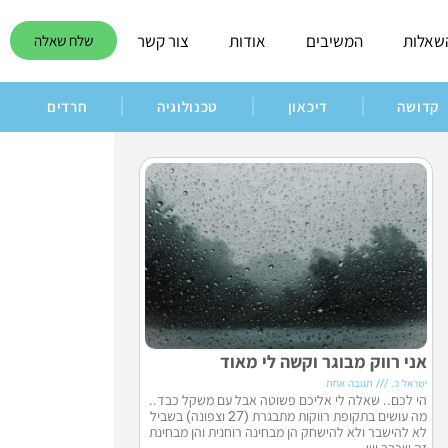
שאלות
המשיבים
אודות
צור קשר
שלח שאלה
קדושה
דיכאון
טכנולוגיה
חרדים
אני רווק מבוגר וקשה לי מאוד
ישראל כ.
תגובה אחת
הי לכם.. שאלה לי אליכם פשוטה אבל עם משקל כבד..
מה עושים בתקופת רווקות מתבגרת (27 וצפונה) בשביל
לא להישבר ולא להישחק הן מבחינה רוחנית והן מבחינת
זה שכבר יש