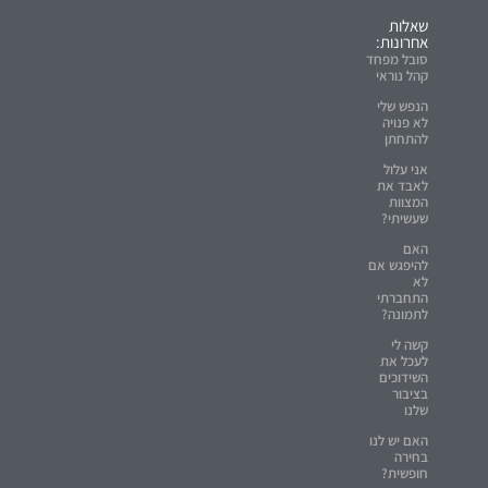
שאלות
אחרונות:
סובל מפחד
קהל נוראי
הנפש שלי
לא פנויה
להתחתן
אני עלול
לאבד את
המצוות
שעשיתי?
האם
להיפגש אם
לא
התחברתי
לתמונה?
קשה לי
לעכל את
השידוכים
בציבור
שלנו
האם יש לנו
בחירה
חופשית?