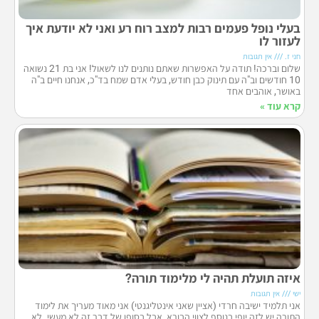
בעלי נופל פעמים רבות למצב רוח רע ואני לא יודעת איך
לעזור לו
חני ז.
אין תגובות
שלום וברכה! תודה על האפשרות שאתם נותנים לנו לשאול! אני בת 21 נשואה
10 חודשים וב"ה עם תינוק כבן חודש, בעלי אדם שמח בד"כ, אנחנו חיים ב"ה
באושר, אוהבים אחד
קרא עוד »
איזה תועלת תהיה לי מלימוד תורה?
ישי
אין תגובות
אני תלמיד ישיבה חרדי (אציין שאני אינטליגנטי) אני מאוד מעריך את לימוד
התורה יש לזה יופי בנוסף לצווי הבורא, אבל בסופו של דבר זה לא מעשי. לא