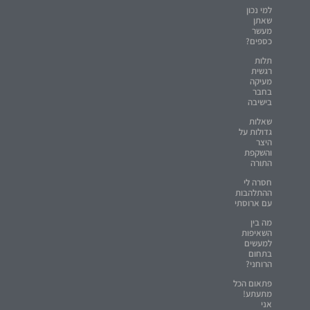
למי נכון
שאתן
מעשר
כספים?
תלות
רגשית
מעיקה
בחבר
בישיבה
שאלות
גדולות על
היצר
והשקפת
התורה
חסרה לי
ההתלהבות
עם ארוסתי
מה בין
השאיפות
למעשים
בתחום
הרוחני?
פתאום הכל
מתעתע!
אני