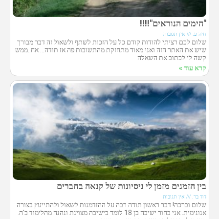
"הימים הנוראים"!!!!
חיה פ.
אין תגובות
שלום לכם רציתי להודות קודם כל על הזכות לשתף ולשאול זה דבר מבורך
שיש את האתר הזה ואני מאוד מתחזקת מהתשובות פה אז תודה… אח..ממש
קשה לי לכתוב את השאלה
קרא עוד »
בין הזמנים מזמן לי ניסיונות של קנאה בחברים
דוד בר.
אין תגובות
שלום וברכה! דבר ראשון תודה רבה על ההזדמנות לשאול ולהתייעץ בצורה
אנונימית. אני בחור ישיבה בן 18 לומד בישיבה מצוינת ונהנה מהלימוד ב'ה.