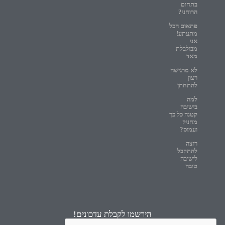
בתחום
הרוחני?
פתאום הכל
מתעתע!
אני
מבולבלת
מאד
לא מרגישה
רצון
להתחתן
למה
בישיבה
קטנה כל כך
מחניק
ועמוס?
רוצה
להתקבל
לישיבה
טובה
הירשמו לקבלת עדכונים!