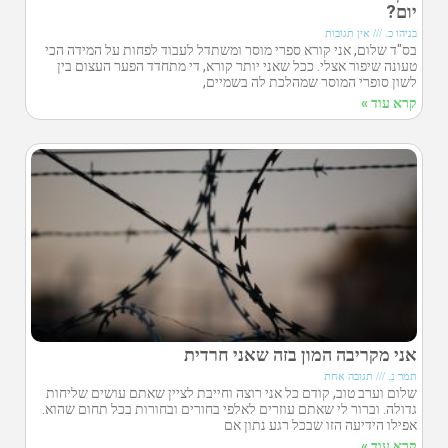
יום?
בניהו כ.
אין תגובות
בס"ד שלום, אני קורא ספרי מוסר ומשתדל לעבוד לפחות על המידה הכי
טעונה שיפור אצלי. ככל שאני יותר קורא, די מתחדד הפער העצום בין
לשון סופרי המוסר שמהלכת לה בשמיים,
קרא עוד »
אני מקריבה המון בזה שאני חרדית
תמר נ.
תגובה אחת
שלום וערב טוב, קודם כל אני רוצה וחייבת לציין שאתם עושים שליחות
גדולה. וברור לי שאתם עוזרים לאלפי בחורים ובחורות בכל תחום שהוא.
אפילו הידיעה הזו שבכל רגע נתון אם
קרא עוד »