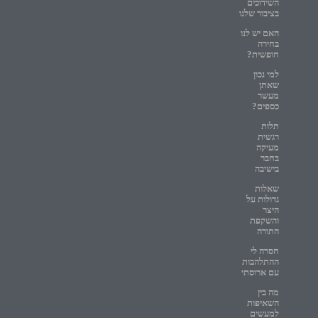
השידוכים
בציבור שלנו
האם יש לנו
בחירה
חופשית?
למי נכון
שאתן
מעשר
כספים?
תלות
רגשית
מעיקה
בחבר
בישיבה
שאלות
גדולות על
היצר
והשקפת
התורה
חסרה לי
ההתלהבות
עם ארוסתי
מה בין
השאיפות
למעשים