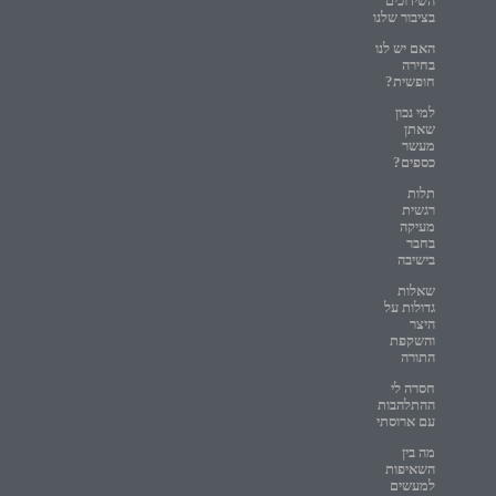
השידוכים
בציבור שלנו
האם יש לנו
בחירה
חופשית?
למי נכון
שאתן
מעשר
כספים?
תלות
רגשית
מעיקה
בחבר
בישיבה
שאלות
גדולות על
היצר
והשקפת
התורה
חסרה לי
ההתלהבות
עם ארוסתי
מה בין
השאיפות
למעשים