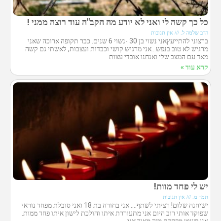
כל כך קשה לי ואני לא יודע מה הקב"ה עוד רוצה ממני !
הרב שלמה ל.
אין תגובות
ברצוני להתייעץאני נשוי בן 30 -נשוי 6 שנים. כבר תקופה ארוכה שאני
מרגיש לא טוב בנפש…אני מרגיש קושי וכבדות ועצבות, לאשתי גם קשה
מאד עם המצב שלי ואנחנו אובדי עצות
קרא עוד »
יש לי פחד מוות!
תמר מ.
אין תגובות
ישיחנה שלום! רציתי לשתף…. אני בחורה בת 18 ואני סובלת מפחד נוראי
שפוקד אותי רוב היום אני מתעוררת איתו והולכת לישון איתו פחד ממות.
אני פשוט מפחדת מזה מאוד אני