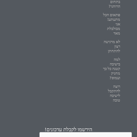
בתחום
הרוחני?
פתאום הכל
מתעתע!
אני
מבולבלת
מאד
לא מרגישה
רצון
להתחתן
למה
בישיבה
קטנה כל כך
מחניק
ועמוס?
רוצה
להתקבל
לישיבה
טובה
הירשמו לקבלת עדכונים!