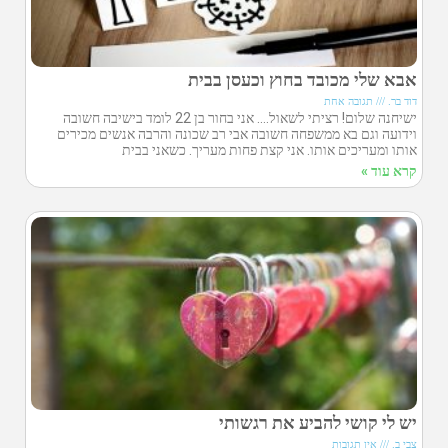
אבא שלי מכובד בחוץ וכעסן בבית
דוד בר.
תגובה אחת
ישיחנה שלום! רציתי לשאול…. אני בחור בן 22 לומד בישיבה חשובה
וידועה וגם בא ממשפחה חשובה אבי רב שכונה והרבה אנשים מכירים
אותו ומעריכים אותו. אני קצת פחות מעריך. כשאני בבית
קרא עוד »
יש לי קושי להביע את רגשותי
צבי ב.
אין תגובות