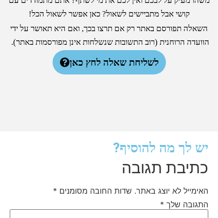
משהו מעיק על לבכם ואין לכם את מי לשתף? אתם מתמודדים עם
קושי אבל מתביישים לשאול? כאן אפשר לשאול הכל!
השאלה תפורסם באתר רק אם תרצו בכך, ואם היא תאושר על ידי
הוועדה הרוחנית (רוב התשובות שנשלחות אינן מפורסמות באתר).
לשליחת שאלה לחץ כאן
יש לך מה להוסיף?
כתיבת תגובה
האימייל לא יוצג באתר.
שדות החובה מסומנים
*
התגובה שלך
*