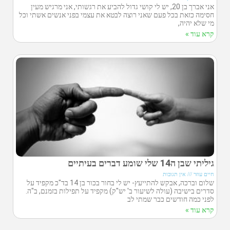
אני אברך בן 20, יש לי קושי גדול להביע את רגשותי, אני מרגיש מעין
חסימה כזאת בכל פעם שאני רוצה לבטא את עצמי בפני אנשים אשתי וכל
מי שלא יהיה,
קרא עוד »
גיליתי שבן ה14 שלי שומע דברים בעיתיים
חיים עוזר
אין תגובות
שלום וברכה, אבקש להתייעץ- יש לי בחור בכור בן 14 בד"כ מקפיד על
סדרים בישיבה (עולה לשיעור ב' יש"ק) מקפיד על תפילות בזמנם, ב"ה.
לפני כמה חודשים כבר שמתי לב
קרא עוד »