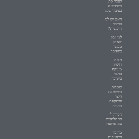
לעכל את
השידוכים
בציבור שלנו
האם יש לנו
בחירה
חופשית?
למי נכון
שאתן
מעשר
כספים?
תלות
רגשית
מעיקה
בחבר
בישיבה
שאלות
גדולות על
היצר
והשקפת
התורה
חסרה לי
ההתלהבות
עם ארוסתי
מה בין
השאיפות