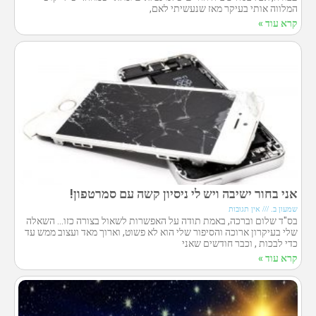
המלווה אותי בעיקר מאז שנעשיתי לאם,
קרא עוד »
אני בחור ישיבה ויש לי ניסיון קשה עם סמרטפון!
שמעון ב.
אין תגובות
בס"ד שלום וברכה, באמת תודה על האפשרות לשאול בצורה כזו… השאלה
שלי בעיקרון ארוכה והסיפור שלי הוא לא פשוט, וארוך מאד ועצוב ממש עד
כדי לבכות , וכבר חודשים שאני
קרא עוד »