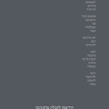
למעשים
בתחום
הרוחני?
פתאום הכל
מתעתע!
אני
מבולבלת
מאד
לא מרגישה
רצון
להתחתן
למה
בישיבה
קטנה כל כך
מחניק
ועמוס?
רוצה
להתקבל
לישיבה
טובה
הירשמו לקבלת עדכונים!