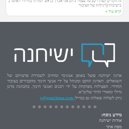
זה הקדים קצת רקע על עצמי. כיום אני אברך בן 29 למדתי בחיידר לאחמ"כ
בישיבות (רגילות של הציבור
קרא עוד »
ארגון ישיחנה פועל באופן אנונימי ומחויב לשמירת פרטיהם של
השואלים. הארגון הוקם ומנוהל על ידי אנשי חינוך מהבכירים בציבור
החרדי. הפעילות מפוקחת על ידי רבנים ואנשי חינוך, בהכוונת מרנן
גדולי ומאורי הדור שליט"א.
ניתן לשלוח שאלות גם במייל:
y@yesichena.com
מידע נוסף:
אודות ישיחנה
מפת אתר