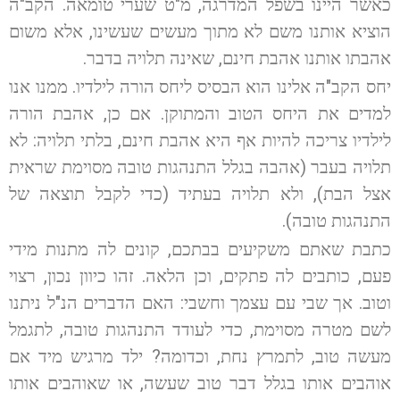
כאשר היינו בשפל המדרגה, מ"ט שערי טומאה. הקב"ה
הוציא אותנו משם לא מתוך מעשים שעשינו, אלא משום
אהבתו אותנו אהבת חינם, שאינה תלויה בדבר.
יחס הקב"ה אלינו הוא הבסיס ליחס הורה לילדיו. ממנו אנו
למדים את היחס הטוב והמתוקן. אם כן, אהבת הורה
לילדיו צריכה להיות אף היא אהבת חינם, בלתי תלויה: לא
תלויה בעבר (אהבה בגלל התנהגות טובה מסוימת שראית
אצל הבת), ולא תלויה בעתיד (כדי לקבל תוצאה של
התנהגות טובה).
כתבת שאתם משקיעים בבתכם, קונים לה מתנות מידי
פעם, כותבים לה פתקים, וכן הלאה. זהו כיוון נכון, רצוי
וטוב. אך שבי עם עצמך וחשבי: האם הדברים הנ"ל ניתנו
לשם מטרה מסוימת, כדי לעודד התנהגות טובה, לתגמל
מעשה טוב, לתמרץ נחת, וכדומה? ילד מרגיש מיד אם
אוהבים אותו בגלל דבר טוב שעשה, או שאוהבים אותו