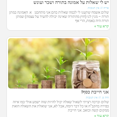
יש לי שאלות על אמונה בתורה ושכר ועונש
אריה
אין תגובות
שלום אשמח שתענו לי לכמה שאלות בהם אני מתחבט: א. האמונה במתן
תורה – מנין לנו (חוץ מהתורה שאינה יכולה להעיד על עצמה) שמתן
תורה היה באמת, הרי אף
קרא עוד »
אני חייבת כסף!
חיה פ.
אין תגובות
שלום וברכה רציתי לשאול שאלה יכול להיות שזה ישמע אולי כמו איזה
כפירה בהקב"ה או כל דבר דומה, אבל לא, אני שואלת את השאלה הזאת
ממקום קשה וכואב. אני חייבת
קרא עוד »