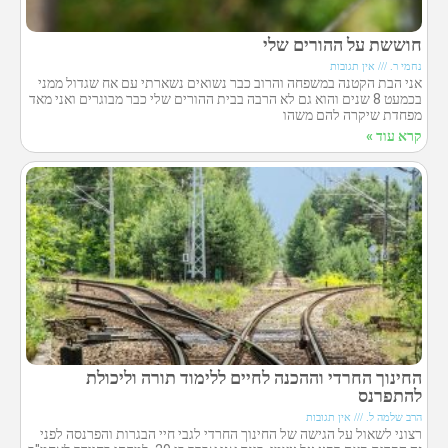
חוששת על ההורים שלי
נחמי ר.
אין תגובות
אני הבת הקטנה במשפחה והרוב כבר נשואים נשארתי עם אח שגדול ממני
בכמעט 8 שנים והוא גם לא הרבה בבית ההורים שלי כבר מבוגרים ואני מאד
מפחדת שיקרה להם משהו
קרא עוד »
החינוך החרדי וההכנה לחיים ללימוד תורה וליכולת
להתפרנס
הרב שלמה ל.
אין תגובות
רצוני לשאול על הגישה של החינוך החרדי לגבי חיי הבגרות והפרנסה לפני