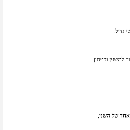
 גדול.
ר למשען ובטחון.
חד של השני,