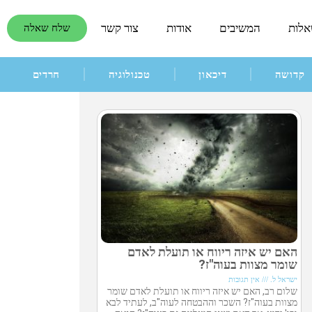
אלות
המשיבים
אודות
צור קשר
שלח שאלה
קדושה
דיכאון
טכנולוגיה
חרדים
האם יש איזה ריווח או תועלת לאדם
שומר מצוות בעוה"ז?
ישראל ל.
אין תגובות
שלום רב, האם יש איזה ריווח או תועלת לאדם שומר
מצוות בעוה"ז? השכר וההבטחה לעוה"ב, לעתיד לבא