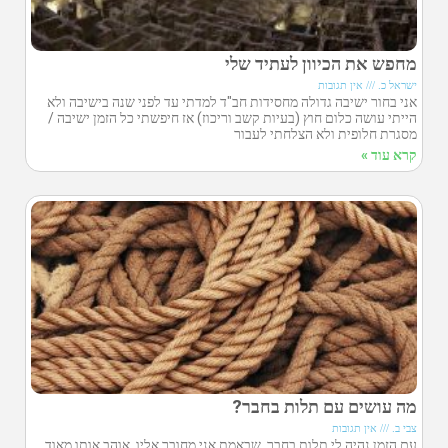
מחפש את הכיוון לעתיד שלי
ישראל כ.
אין תגובות
אני בחור ישיבה גדולה מחסידות חב"ד למדתי עד לפני שנה בישיבה ולא
הייתי עושה כלום חוץ (בעיות קשב וריכוז) אז חיפשתי כל הזמן ישיבה /
מסגרת חלופית ולא הצלחתי לעבור
קרא עוד »
מה עושים עם תלות בחבר?
צבי ב.
אין תגובות
עם הזמן נהיה לי תלות בחבר, שבאמת אני מחובר אליו. אוהב אותו מאוד,