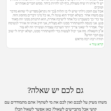
יש לי איתו דו שיח מעולה, כיף לנו להיות ביחד. ממש חברים אמתיים
וטובים.
אבל עם הזמן גילתי שיש לי בו תלות (כך זה נקרא) מפריע לי שהוא מדבר
עם משהו אחר. כשלא תמיד הוא עונה לי, או כל מיני דברים מהסוג הזה.
עד כדי כך כשעברנו כל אחד לישיבה אחרת, הוא התנתק ממני וזה מאוד
פגע. אני מנסה להשתחרר ממנו ולא מצליח, אני חיב אותו זה אוויר לנשימה
שלי. אמרוי לי שאני צריך יותר הערכה עצמית ועשיתי וזה לא עזר.
א"כ השאלה. מה אני יכול לעשות כדי להשתחרר ממנו, ושלא יקרה לי שוב
עם חבר חדש?
תודה רבה רבה מראש
קרא עוד »
גם לכם יש שאלה?
משהו מעיק על לבכם ואין לכם את מי לשתף? אתם מתמודדים עם
קושי אבל מתביישים לשאול? כאן אפשר לשאול הכל!