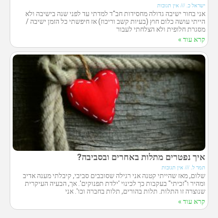
ישראל כ.
אין תגובות
אני בחור ישיבה גדולה מחסידות חב"ד למדתי עד לפני שנה בישיבה ולא
הייתי עושה כלום חוץ (בעיות קשב וריכוז) אז חיפשתי כל הזמן ישיבה /
מסגרת חלופית ולא הצלחתי לעבור
קרא עוד »
איך נפטרים מתלות באחרים ובסביבה?
תמר ל.
אין תגובות
שלום, מאז שהייתי קטנה אני רגילה שסובבים סביבי, קיבלתי מענה אדיב
ומהיר ו"זכיתי" בעקבות כך לכינוי 'ילדת תפנוקים'. אך, הבעיה העיקרית
שנוצרה זו התלות. תלות בהורים, תלות בחברה וכו'. אני
קרא עוד »