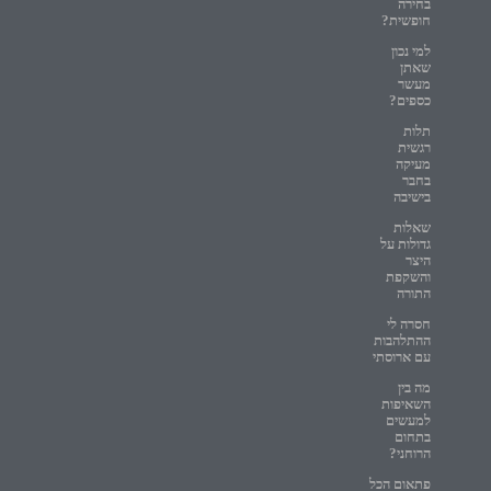
בחירה
חופשית?
למי נכון
שאתן
מעשר
כספים?
תלות
רגשית
מעיקה
בחבר
בישיבה
שאלות
גדולות על
היצר
והשקפת
התורה
חסרה לי
ההתלהבות
עם ארוסתי
מה בין
השאיפות
למעשים
בתחום
הרוחני?
פתאום הכל