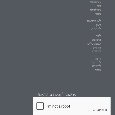
מתעתע!
אני
מבולבלת
מאד
לא מרגישה
רצון
להתחתן
למה
בישיבה
קטנה כל כך
מחניק
ועמוס?
רוצה
להתקבל
לישיבה
טובה
הירשמו לקבלת עדכונים!