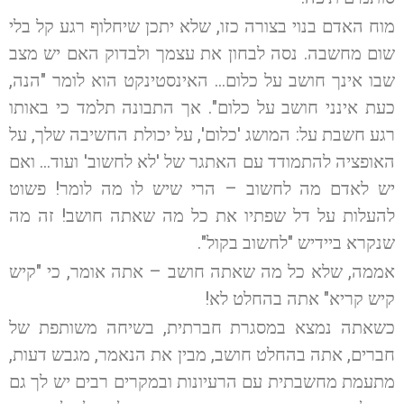
מוח האדם בנוי בצורה כזו, שלא יתכן שיחלוף רגע קל בלי
שום מחשבה. נסה לבחון את עצמך ולבדוק האם יש מצב
שבו אינך חושב על כלום… האינסטינקט הוא לומר "הנה,
כעת אינני חושב על כלום". אך התבונה תלמד כי באותו
רגע חשבת על: המושג 'כלום', על יכולת החשיבה שלך, על
האופציה להתמודד עם האתגר של 'לא לחשוב' ועוד… ואם
יש לאדם מה לחשוב – הרי שיש לו מה לומר! פשוט
להעלות על דל שפתיו את כל מה שאתה חושב! זה מה
שנקרא ביידיש "לחשוב בקול".
אממה, שלא כל מה שאתה חושב – אתה אומר, כי "קיש
קיש קריא" אתה בהחלט לא!
כשאתה נמצא במסגרת חברתית, בשיחה משותפת של
חברים, אתה בהחלט חושב, מבין את הנאמר, מגבש דעות,
מתעמת מחשבתית עם הרעיונות ובמקרים רבים יש לך גם