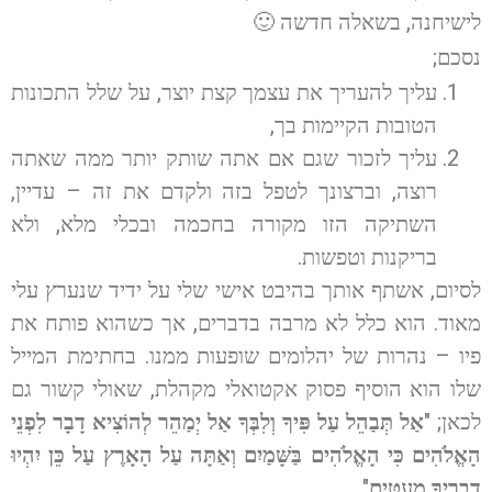
לישיחנה, בשאלה חדשה 🙂
נסכם;
עליך להעריך את עצמך קצת יוצר, על שלל התכונות
הטובות הקיימות בך,
עליך לזכור שגם אם אתה שותק יותר ממה שאתה
רוצה, וברצונך לטפל בזה ולקדם את זה – עדיין,
השתיקה הזו מקורה בחכמה ובכלי מלא, ולא
בריקנות וטפשות.
לסיום, אשתף אותך בהיבט אישי שלי על ידיד שנערץ עלי
מאוד. הוא כלל לא מרבה בדברים, אך כשהוא פותח את
פיו – נהרות של יהלומים שופעות ממנו. בחתימת המייל
שלו הוא הוסיף פסוק אקטואלי מקהלת, שאולי קשור גם
לכאן; "
אַל תְּבַהֵל עַל פִּיךָ וְלִבְּךָ אַל יְמַהֵר לְהוֹצִיא דָבָר לִפְנֵי
הָאֱלֹהִים כִּי הָאֱלֹהִים בַּשָּׁמַיִם וְאַתָּה עַל הָאָרֶץ עַל כֵּן יִהְיוּ
דְבָרֶיךָ מְעַטִּים
".