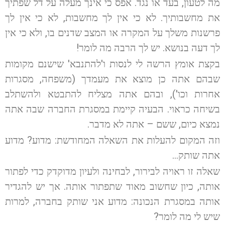
מה לטעון, בעד או נגד. אפס כי אינך מעלה על דל שפתיך
את מחשבותיך. לא כי אין לך מחשבות, לא כי אין לך
פרשנות משלך על המקרה או המצב שדנים בו, ולא כי אין
לך דעה בנושא. יש לך הרבה מה לומר!
בקצת אומץ הרשה לי לנסות ו'להתנבא' שישנם מקומות
שבהם אתה כן מוצא את מעמדך (משפחה, מסגרות
אחרות וכו'), ובהם אתה מצליח להתבטא ולהשתלב
בשיחה כראוי. הבעיה קיימת במסגרת החברה שבה אתה
נמצא כיום, ששם – אתה לא מדבר.
וזה המקום להעלות את השאלה המחודשת: מדוע? מדוע
אתה שותק…
שאלה זו ראויה לבירור, לבחינה ולעיון מדוקדק כדי לפתור
אותה, כיון שחשוב מאוד שתפתור אותה. אך יש להגדיר
אותה במסגרת הנכונה: מדוע אני שותק בחברה, למרות
שיש לי מה לומר?