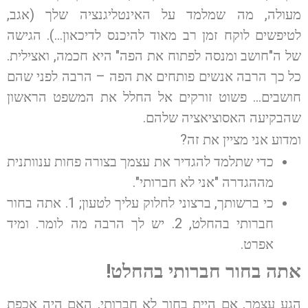
מעולה, מה שמלמד על האינטליגנציה שלך (אגב,
לטיפשים לוקח זמן רב מאוד להיכנס לדיכאון…). הגישה
של ה"חושב ומנסה לפתוח את הפה" היא חכמה, ואצילית.
כל כך הרבה אנשים פותחים את הפה – הרבה לפני שהם
חושבים… פשוט זורקים אל החלל את המשפט הראשון
שהבקיעה האסוציאציה שלהם.
ומדוע אני מציין את זה?
כדי שתלמד להגדיר את עצמך בצורה פחות ענוותנית
מההגדרה "אני לא חברותי".
כי ברשותך, ברצוני לחלוק עליך לטעון; 1. אתה בחור
חברותי בהחלט, 2. יש לך הרבה מה לומר. ומיד
אפרט.
אתה בחור חברותי בהחלט!
הגע עצמך, אם היית בחור לא חברותי, האם היה אכפת