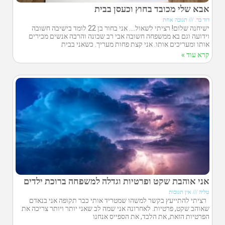
אבא שלי מכובד בחוץ וכעסן בבית
דוד בר.
תגובה אחת
ישיחנה שלום! רציתי לשאול…. אני בחור בן 22 לומד בישיבה חשובה
וידועה וגם בא ממשפחה חשובה אבי רב שכונה והרבה אנשים מכירים
אותו ומעריכים אותו. אני קצת פחות מעריך. כשאני בבית
קרא עוד »
אני אוהבת שקט ופרטיות וגדלה למשפחה ברוכת ילדים
טליה
אין תגובות
רציתי להתייעץ בקשר למשהו שמטריד אותי כבר תקופה אני בנאדם
שאוהב שקט, פרטיות. לאחרונה אני שמה לב שאני יותר ויותר צריכה את
הפרטיות הזאת, את הלבד, את הספייס אנחנו