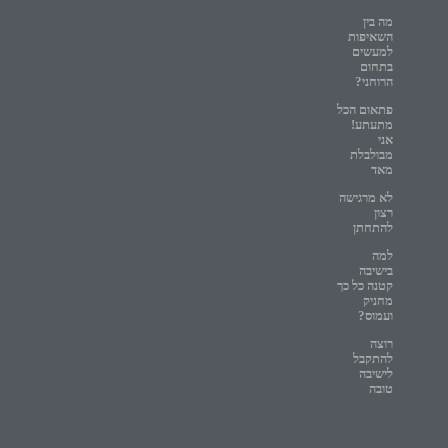
מה בין
השאיפות
למעשים
בתחום
הרוחני?
פתאום הכל
מתעתע!
אני
מבולבלת
מאד
לא מרגישה
רצון
להתחתן
למה
בישיבה
קטנה כל כך
מחניק
ועמוס?
רוצה
להתקבל
לישיבה
טובה