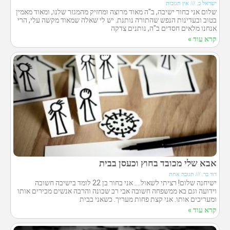
ישראל כ.
אין תגובות
שלום אני בחור ישיבה, ב"ה מאוד מרוצה ומחזיק מהמגזר שלנו, ומאוד מאמין
בטוב ובעדינות הנפש שהתורה נותנת. יש לי שאלה שמאוד מקשה עלי, הרי
אנחנו מלאים חסדים ב"ה, נותנים צדקה
קרא עוד »
אבא שלי מכובד בחוץ וכעסן בבית
דוד בר.
תגובה אחת
ישיחנה שלום! רציתי לשאול…. אני בחור בן 22 לומד בישיבה חשובה
וידועה וגם בא ממשפחה חשובה אבי רב שכונה והרבה אנשים מכירים אותו
ומעריכים אותו. אני קצת פחות מעריך. כשאני בבית
קרא עוד »