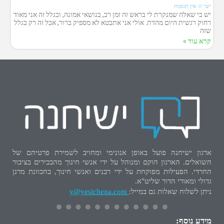
ישי
אין תגובות
יש בי שאלה שמנקרת לי בראש זה זמן רב, בנושאי אמונה, ובגלל זה אני מאוד
רחוק רגשית היום מהדת. אולי אני אתבטא לא מספיק ברור, אבל זה רק בגלל
שזה
קרא עוד »
ארגון ישיחנה פועל באופן אנונימי ומחויב לשמירת פרטיהם של
השואלים. הארגון הוקם ומנוהל על ידי אנשי חינוך מהבכירים בציבור
החרדי. הפעילות מפוקחת על ידי רבנים ואנשי חינוך, בהכוונת מרנן
גדולי ומאורי הדור שליט"א.
ניתן לשלוח שאלות גם במייל:
y@yesichena.com
מידע נוסף: