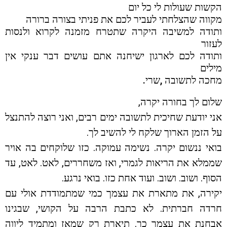
הקשות שעולות לי כל יום
מקווה שהצלחתי לעביר לכם את פניתי בצורה ברורה
ותודה למשיבה היקרה שתטרח מזמנה לקרוא ולנסות
לעזור
ותודה לכם לארגון ישיחנה אתם עושים דבר ענקי אין
מילים
מחכה לתשובה ,שרי.
שלום לך בחורה יקרה,
אני יודעת שחיכית לתשובה ימים רבים, ואני רוצה להתנצל
על הזמן הארוך שלקח לי להשיב לך.
בואי ננשום יקרה. נשימה עמוקה. כזו שלוקחים בה אויר
שממלא את הריאות לגמרי, ואז משחררים, לאט. לאט, עד
הסוף. ושוב. ושוב. ועוד אחת כזו. בואי נרגע.
יקירה, את מתארת את עצמך כמי שמתמודדת אולי עם
חרדה חברתית. לא כתבת הרבה על הקושי, שבגינו
אבחנת את עצמך כך. תיארת רק שמאז ומתמיד ליווה