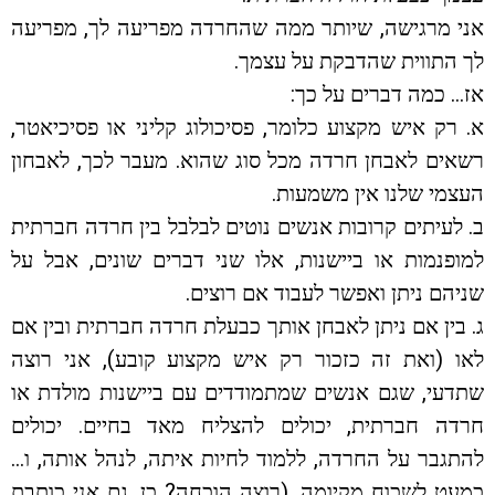
אני מרגישה, שיותר ממה שהחרדה מפריעה לך, מפריעה
לך התווית שהדבקת על עצמך.
אז… כמה דברים על כך:
א. רק איש מקצוע כלומר, פסיכולוג קליני או פסיכיאטר,
רשאים לאבחן חרדה מכל סוג שהוא. מעבר לכך, לאבחון
העצמי שלנו אין משמעות.
ב. לעיתים קרובות אנשים נוטים לבלבל בין חרדה חברתית
למופנמות או ביישנות, אלו שני דברים שונים, אבל על
שניהם ניתן ואפשר לעבוד אם רוצים.
ג. בין אם ניתן לאבחן אותך כבעלת חרדה חברתית ובין אם
לאו (ואת זה כזכור רק איש מקצוע קובע), אני רוצה
שתדעי, שגם אנשים שמתמודדים עם ביישנות מולדת או
חרדה חברתית, יכולים להצליח מאד בחיים. יכולים
להתגבר על החרדה, ללמוד לחיות איתה, לנהל אותה, ו…
כמעט לשכוח מקיומה. (רוצה הוכחה? כן, גם אני כותבת