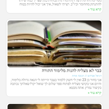
מסויימת הדוגלת על דגלה מדרגות גבוהות כגון שצריך כמה שיותר
להתנתק מהחומר וכיו"ב. רציתי לשאול, איך אני יכול להיות בטוח
קרא עוד »
כבר לא מצליח להנות מלימוד התורה
דניאל אברהם
תגובה אחת
אני בחור בן 23 ואין לי חשק ללמוד בעבר הייתה לי הנאה גדולה בלימוד,
והיום אני בקושי מצליח לפתוח ספר שלום לך שואל יקר! שאלתך נכתבה
בקיצור נמרץ. אתה מבטא
קרא עוד »