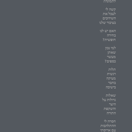
לתמונה?
קשה לי
לעכל את
השידוכים
בציבור שלנו
האם יש לנו
בחירה
חופשית?
למי נכון
שאתן
מעשר
כספים?
תלות
רגשית
מעיקה
בחבר
בישיבה
שאלות
גדולות על
היצר
והשקפת
התורה
חסרה לי
ההתלהבות
עם ארוסתי