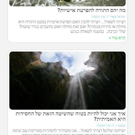
מה יחס התורה להפרעת אישיות?
ישראל מאיר
אין תגובות
רציתי לשאול…. רציתי להבין האם הפרעת אישיות במבט התורה היא
מחלה או מידות פגומות? ואם זאת מחלה האם נחשבים בגדר שוטה?
שלו' וברכה, במענה לשאלה בנוגע
קרא עוד »
איך אני יכול להיות בטוח שהשיטה הזאת של החסידות
היא האמיתית?
שמעון ו.
אין תגובות
ישיחנה שלום! רציתי לשאול…. אני משתייך לחסידות מסויימת עם שיטה